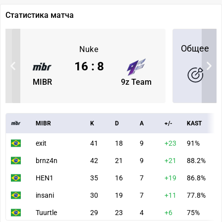
Статистика матча
Общее
Nuke
16
:
8
MIBR
9z Team
MIBR
K
D
A
+/-
KAST
A
exit
41
18
9
+23
91%
9
brnz4n
42
21
9
+21
88.2%
1
HEN1
35
16
7
+19
86.8%
8
insani
30
19
7
+11
77.8%
8
Tuurtle
29
23
4
+6
75%
7