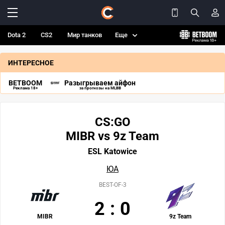
Dota 2
CS2
Мир танков
Еще
ИНТЕРЕСНОЕ
BETBOOM
Разыгрываем айфон
Реклама 18+
за прогнозы на MLBB
CS:GO
MIBR vs 9z Team
ESL Katowice
ЮА
BEST-OF-3
2
:
0
MIBR
9z Team