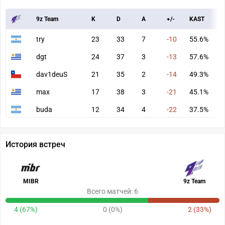
9z Team
K
D
A
+/-
KAST
A
try
23
33
7
-10
55.6%
6
dgt
24
37
3
-13
57.6%
5
dav1deuS
21
35
2
-14
49.3%
6
max
17
38
3
-21
45.1%
5
buda
12
34
4
-22
37.5%
4
История встреч
MIBR
9z Team
Всего матчей: 6
4 (67%)
0 (0%)
2 (33%)