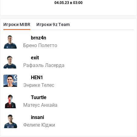
04.05.23 в 03:00
Игроки MIBR
Игроки 9z Team
brnz4n
Брено Полетто
exit
Рафаэль Ласерда
HEN1
Энрике Телес
Tuurtle
Матеус Анхайа
insani
Фелипе Юджи