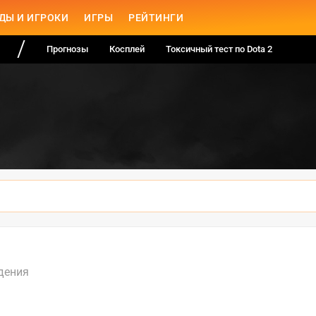
ДЫ И ИГРОКИ
ИГРЫ
РЕЙТИНГИ
Прогнозы
Косплей
Токсичный тест по Dota 2
дения