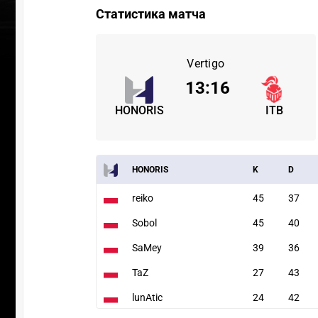
Статистика матча
Vertigo
13
:
16
HONORIS
ITB
HONORIS
K
D
reiko
45
37
Sobol
45
40
SaMey
39
36
TaZ
27
43
lunAtic
24
42