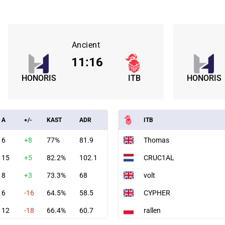
Ancient
11
:
16
HONORIS
ITB
HONORIS
A
+/-
KAST
ADR
ITB
6
+8
77%
81.9
Thomas
15
+5
82.2%
102.1
CRUC1AL
8
+3
73.3%
68
volt
6
-16
64.5%
58.5
CYPHER
12
-18
66.4%
60.7
rallen