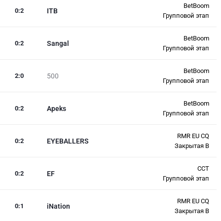
BetBoom
0
:
2
ITB
Групповой этап
BetBoom
0
:
2
Sangal
Групповой этап
BetBoom
2
:
0
500
Групповой этап
BetBoom
0
:
2
Apeks
Групповой этап
RMR EU CQ
0
:
2
EYEBALLERS
Закрытая В
CCT
0
:
2
EF
Групповой этап
RMR EU CQ
0
:
1
iNation
Закрытая В