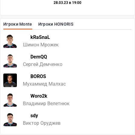
28.03.23 в 19:00
Игроки Monte
Игроки HONORIS
kRaSnaL
Шимон Мрожек
DemQQ
Сергей Демченко
BOROS
Мухаммед Малхас
Woro2k
Владимир Велетнюк
sdy
Виктор Оруджев