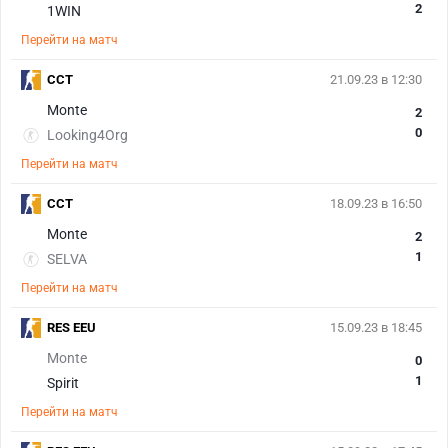
2
1WIN
Перейти на матч
CCT
21.09.23 в 12:30
Monte
2
0
Looking4Org
Перейти на матч
CCT
18.09.23 в 16:50
Monte
2
1
SELVA
Перейти на матч
RES EEU
15.09.23 в 18:45
Monte
0
1
Spirit
Перейти на матч