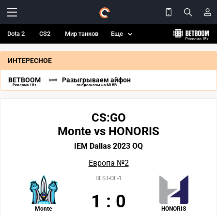
Dota 2
CS2
Мир танков
Еще
ИНТЕРЕСНОЕ
BETBOOM
Разыгрываем айфон
Реклама 18+
за прогнозы на MLBB
CS:GO
Monte vs HONORIS
IEM Dallas 2023 OQ
Европа №2
BEST-OF-1
1
:
0
Monte
HONORIS