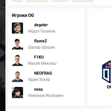
Игроки OG
degster
Абдул Гасанов
flameZ
Шахар Шушан
F1KU
Масей Миклаш
NEOFRAG
Адам Зухар
O
nexa
Неманья Исакович