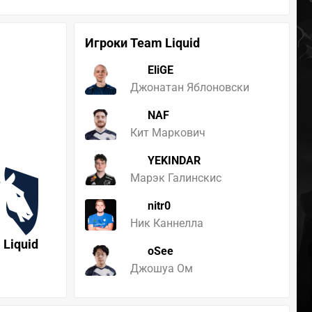
Игроки Team Liquid
EliGE
Джонатан Яблоновски
NAF
Кит Маркович
YEKINDAR
Марэк Галинскис
nitr0
Ник Каннелла
 Liquid
oSee
Джошуа Ом