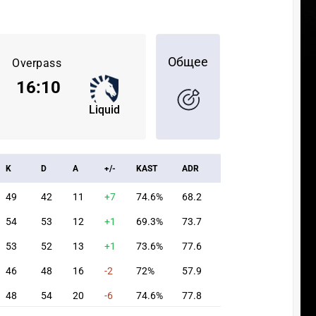
Общее
Overpass
16
:
10
Liquid
K
D
A
+/-
KAST
ADR
49
42
11
+7
74.6%
68.2
54
53
12
+1
69.3%
73.7
53
52
13
+1
73.6%
77.6
46
48
16
-2
72%
57.9
48
54
20
-6
74.6%
77.8