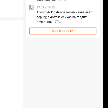
17.02 в 16:53
Thorin: «NiP с device могли навязывать
борьбу, а Astralis сейчас выглядит
печально»
3
ВСЕ НОВОСТИ