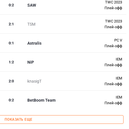
TWC 2023
0
:
2
SAW
Плей-офф
TWC 2023
2
:
1
TSM
Плей-офф
PC V
0
:
1
Astralis
Плей-офф
IEM
1
:
2
NiP
Плей-офф
IEM
2
:
0
knasigT
Плей-офф
IEM
0
:
2
BetBoom Team
Плей-офф
ПОКАЗАТЬ ЕЩЕ