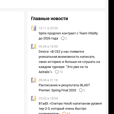
Главные новости
10.11 в 20:50
Spinx продлил контракт с Team Vitality
до 2026 года
2
06.06 в 18:50
Device: «В CS2 у нас появится
уникальная возможность написать
свою историю и больше не слушать на
каждом турнире: "Это уже не та
Astralis"»
13
05.06 в 21:18
Расписание и результаты BLAST
Premier: Spring Final 2023
5
25.02 в 18:04
B1ad3: «Считаю HooXi капитаном уровня
тир-2-3, который очень быстро
развивается»
43