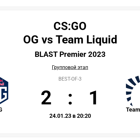
CS:GO
OG vs Team Liquid
BLAST Premier 2023
Групповой этап
BEST-OF-3
2
:
1
G
Team
24.01.23 в 20:20