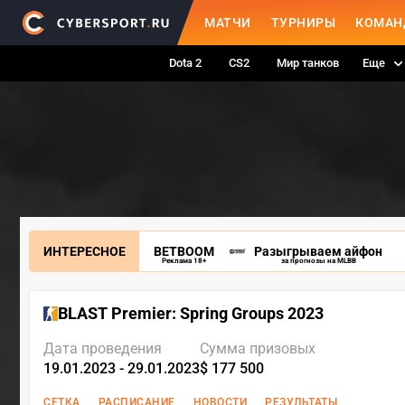
МАТЧИ
ТУРНИРЫ
КОМАН
Dota 2
CS2
Мир танков
Еще
ИНТЕРЕСНОЕ
BETBOOM
Разыгрываем айфон
Реклама 18+
за прогнозы на MLBB
BLAST Premier: Spring Groups 2023
Дата проведения
Сумма призовых
19.01.2023 - 29.01.2023
$ 177 500
СЕТКА
РАСПИСАНИЕ
НОВОСТИ
РЕЗУЛЬТАТЫ