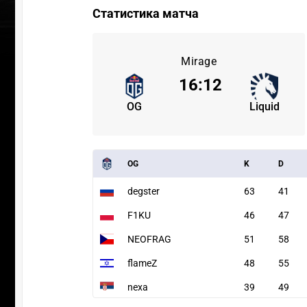
Статистика матча
Mirage
16
:
12
OG
Liquid
OG
K
D
degster
63
41
F1KU
46
47
NEOFRAG
51
58
flameZ
48
55
nexa
39
49