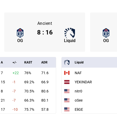
Ancient
8
:
16
OG
Liquid
OG
A
+/-
KAST
ADR
Liquid
7
+22
76%
71.6
NAF
15
-1
69.2%
66.9
YEKINDAR
8
-7
70.5%
80.6
nitr0
21
-7
66.3%
80.1
oSee
17
-10
75.7%
57.8
EliGE