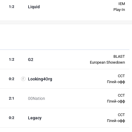
IEM
1
:
2
Liquid
Play-In
BLAST
1
:
2
G2
European Showdown
CCT
0
:
2
Looking4Org
Плей-офф
CCT
2
:
1
00Nation
Плей-офф
CCT
0
:
2
Legacy
Плей-офф