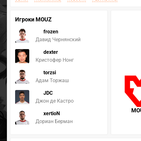
Игроки MOUZ
frozen
Давид Чернянский
dexter
Кристофер Нонг
torzsi
Адам Торжаш
JDC
Джон де Кастро
MO
xertioN
Дориан Берман