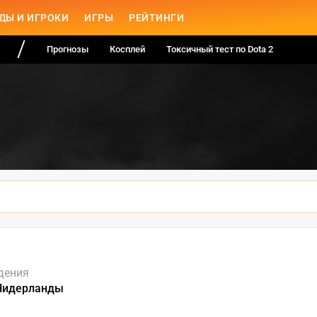
ДЫ И ИГРОКИ
ИГРЫ
РЕЙТИНГИ
Прогнозы
Косплей
Токсичный тест по Dota 2
дения
Нидерланды