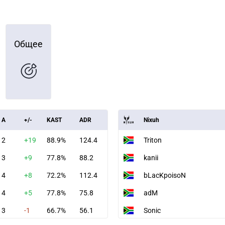
Общее
A
+/-
KAST
ADR
Nixuh
2
+19
88.9%
124.4
Triton
3
+9
77.8%
88.2
kanii
4
+8
72.2%
112.4
bLacKpoisoN
4
+5
77.8%
75.8
adM
3
-1
66.7%
56.1
Sonic