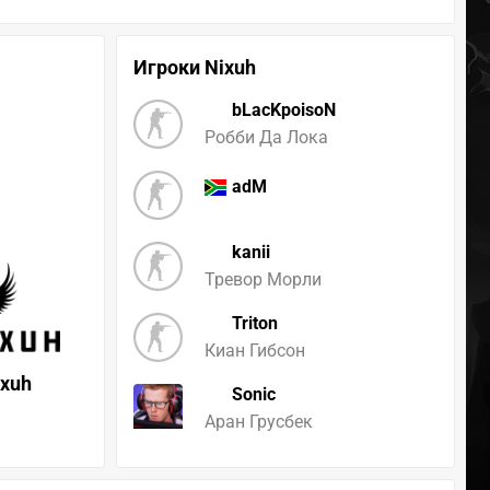
Игроки Nixuh
bLacKpoisoN
Робби Да Лока
adM
kanii
Тревор Морли
Triton
Киан Гибсон
ixuh
Sonic
Аран Грусбек