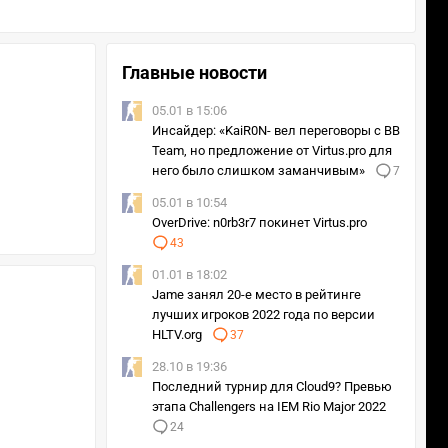
Главные новости
05.01 в 15:06
Инсайдер: «KaiR0N- вел переговоры с BB
Team, но предложение от Virtus.pro для
него было слишком заманчивым»
7
05.01 в 10:54
OverDrive: n0rb3r7 покинет Virtus.pro
43
01.01 в 18:02
Jame занял 20-е место в рейтинге
лучших игроков 2022 года по версии
HLTV.org
37
28.10 в 19:36
Последний турнир для Cloud9? Превью
этапа Challengers на IEM Rio Major 2022
24