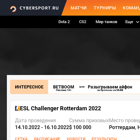
МАТЧИ
ТУРНИРЫ
КОМАН
Dota 2
CS2
Мир танков
Еще
ИНТЕРЕСНОЕ
BETBOOM
Разыгрываем айфон
Реклама 18+
за прогнозы на MLBB
ESL Challenger Rotterdam 2022
Дата проведения
Сумма призовых
Место прове
14.10.2022 - 16.10.2022
$ 100 000
Роттердам, 
СЕТКА
РАСПИСАНИЕ
НОВОСТИ
РЕЗУЛЬТАТЫ