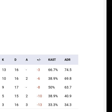
K
D
A
+/-
KAST
ADR
13
16
-
-3
66.7%
74.5
10
16
2
-6
38.9%
69.8
9
17
-
-8
50%
63.7
5
15
2
-10
38.9%
40.9
3
16
3
-13
33.3%
34.3