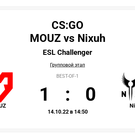
CS:GO
MOUZ vs Nixuh
ESL Challenger
Групповой этап
BEST-OF-1
1
:
0
UZ
N
14.10.22 в 14:50