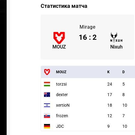
Статистика матча
Mirage
16
:
2
MOUZ
Nixuh
MOUZ
K
D
torzsi
24
5
dexter
17
8
xertioN
18
10
frozen
12
7
JDC
9
10