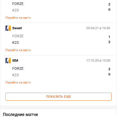
FORZE
2
0
K23
Перейти на матч
Sweet
29.04.21 в 16:30
FORZE
1
2
K23
Перейти на матч
IEM
17.10.20 в 15:00
FORZE
2
0
K23
Перейти на матч
ПОКАЗАТЬ ЕЩЕ
Последние матчи