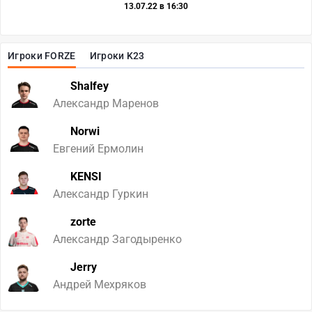
13.07.22 в 16:30
Игроки FORZE
Игроки K23
Shalfey
Александр Маренов
Norwi
Евгений Ермолин
KENSI
Александр Гуркин
zorte
Александр Загодыренко
Jerry
Андрей Мехряков