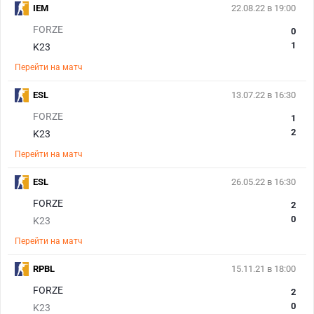
IEM
22.08.22 в 19:00
FORZE
0
1
K23
Перейти на матч
ESL
13.07.22 в 16:30
FORZE
1
2
K23
Перейти на матч
ESL
26.05.22 в 16:30
FORZE
2
0
K23
Перейти на матч
RPBL
15.11.21 в 18:00
FORZE
2
0
K23