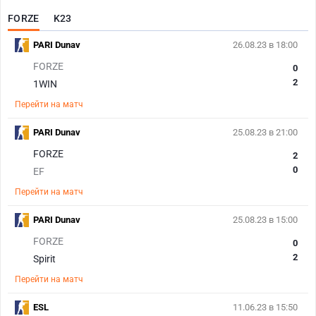
FORZE
K23
PARI Dunav
26.08.23 в 18:00
FORZE
0
2
1WIN
Перейти на матч
PARI Dunav
25.08.23 в 21:00
FORZE
2
0
EF
Перейти на матч
PARI Dunav
25.08.23 в 15:00
FORZE
0
2
Spirit
Перейти на матч
ESL
11.06.23 в 15:50