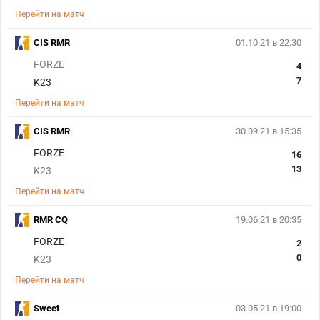
Перейти на матч
CIS RMR
01.10.21 в 22:30
FORZE
4
7
K23
Перейти на матч
CIS RMR
30.09.21 в 15:35
FORZE
16
13
K23
Перейти на матч
RMR CQ
19.06.21 в 20:35
FORZE
2
0
K23
Перейти на матч
Sweet
03.05.21 в 19:00