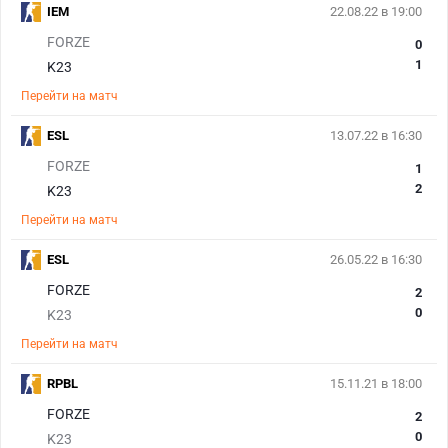
IEM
22.08.22 в 19:00
FORZE
0
1
K23
Перейти на матч
ESL
13.07.22 в 16:30
FORZE
1
2
K23
Перейти на матч
ESL
26.05.22 в 16:30
FORZE
2
0
K23
Перейти на матч
RPBL
15.11.21 в 18:00
FORZE
2
0
K23