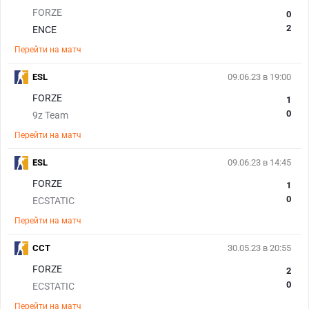
FORZE
0
2
ENCE
Перейти на матч
ESL
09.06.23 в 19:00
FORZE
1
0
9z Team
Перейти на матч
ESL
09.06.23 в 14:45
FORZE
1
0
ECSTATIC
Перейти на матч
CCT
30.05.23 в 20:55
FORZE
2
0
ECSTATIC
Перейти на матч