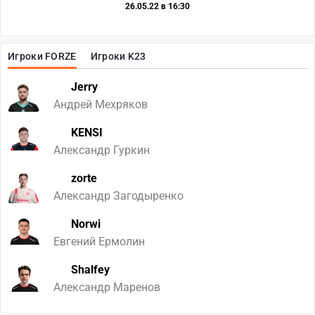
26.05.22 в 16:30
Игроки FORZE
Игроки K23
Jerry
Андрей Мехряков
KENSI
Александр Гуркин
zorte
Александр Загодыренко
Norwi
Евгений Ермолин
Shalfey
Александр Маренов