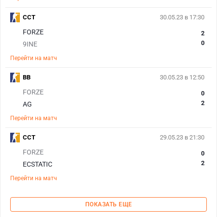
CCT
30.05.23 в 17:30
FORZE
2
0
9INE
Перейти на матч
BB
30.05.23 в 12:50
FORZE
0
2
AG
Перейти на матч
CCT
29.05.23 в 21:30
FORZE
0
2
ECSTATIC
Перейти на матч
ПОКАЗАТЬ ЕЩЕ