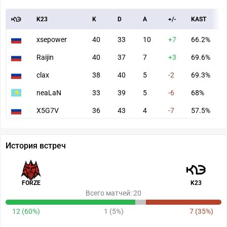
K23
K
D
A
+/-
KAST
A
xsepower
40
33
10
+7
66.2%
6
Raijin
40
37
7
+3
69.6%
7
clax
38
40
5
-2
69.3%
7
neaLaN
33
39
5
-6
68%
6
X5G7V
36
43
4
-7
57.5%
6
История встреч
FORZE
K23
Всего матчей: 20
12 (60%)
1 (5%)
7 (35%)