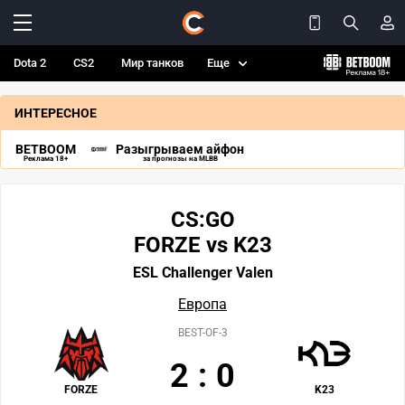
Dota 2
CS2
Мир танков
Еще
ИНТЕРЕСНОЕ
BETBOOM
Разыгрываем айфон
Реклама 18+
за прогнозы на MLBB
CS:GO
FORZE vs K23
ESL Challenger Valen
Европа
BEST-OF-3
2
:
0
FORZE
K23