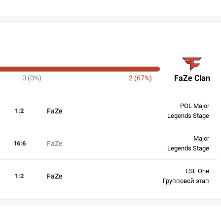
FaZe Clan
0 (0%)
2 (67%)
PGL Major
1
:
2
FaZe
Legends Stage
Major
16
:
6
FaZe
Legends Stage
ESL One
1
:
2
FaZe
Групповой этап