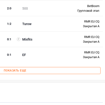
BetBoom
2
:
0
500
Групповой этап
RMR EU CQ
1
:
2
Turow
Закрытая А
RMR EU CQ
0
:
1
Mixfits
Закрытая А
RMR EU CQ
0
:
1
EF
Закрытая А
ПОКАЗАТЬ ЕЩЕ