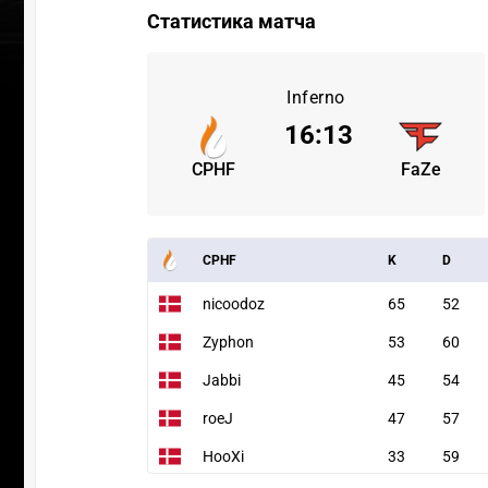
Статистика матча
Inferno
16
:
13
CPHF
FaZe
CPHF
K
D
nicoodoz
65
52
Zyphon
53
60
Jabbi
45
54
roeJ
47
57
HooXi
33
59