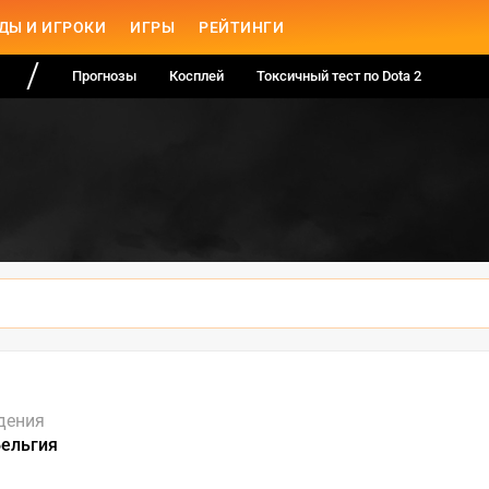
ДЫ И ИГРОКИ
ИГРЫ
РЕЙТИНГИ
Прогнозы
Косплей
Токсичный тест по Dota 2
дения
Бельгия