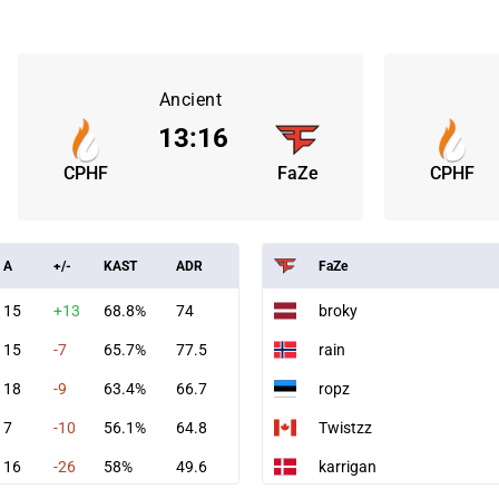
Ancient
13
:
16
CPHF
FaZe
CPHF
A
+/-
KAST
ADR
FaZe
15
+13
68.8%
74
broky
15
-7
65.7%
77.5
rain
18
-9
63.4%
66.7
ropz
7
-10
56.1%
64.8
Twistzz
16
-26
58%
49.6
karrigan