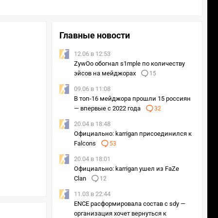
Главные новости
12.06 в 12:53
ZywOo обогнал s1mple по количеству
эйсов на мейджорах
15
09.06 в 11:08
В топ-16 мейджора прошли 15 россиян
— впервые с 2022 года
32
20.04 в 18:48
Официально: karrigan присоединился к
Falcons
53
20.04 в 18:01
Официально: karrigan ушел из FaZe
Clan
12
11.03 в 22:44
ENCE расформировала состав с sdy —
организация хочет вернуться к