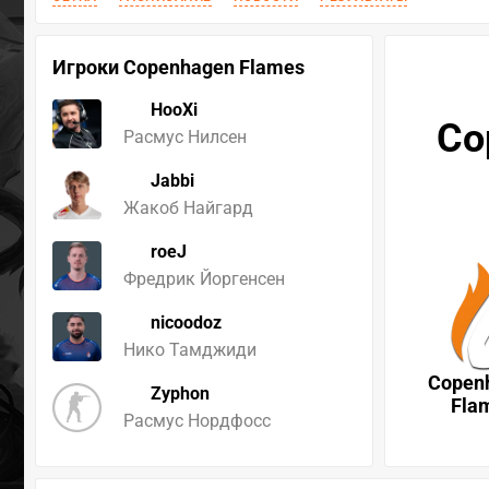
Игроки Copenhagen Flames
HooXi
Co
Расмус Нилсен
Jabbi
Жакоб Найгард
roeJ
Фредрик Йоргенсен
nicoodoz
Нико Тамджиди
Copen
Zyphon
Fla
Расмус Нордфосс