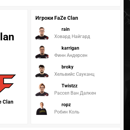
Игроки FaZe Clan
rain
lan
Ховард Найгард
karrigan
Финн Андерсен
broky
Хельвийс Сауканц
Twistzz
Рассел Ван Далкен
e Clan
ropz
Робин Коль