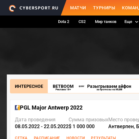
МАТЧИ
ТУРНИРЫ
КОМАН
Dota 2
CS2
Мир танков
Еще
ИНТЕРЕСНОЕ
BETBOOM
Разыгрываем айфон
Реклама 18+
за прогнозы на MLBB
PGL Major Antwerp 2022
Дата проведения
Сумма призовых
Место прове
08.05.2022 - 22.05.2022
$ 1 000 000
Антверпен, 
СЕТКА
РАСПИСАНИЕ
НОВОСТИ
РЕЗУЛЬТАТЫ