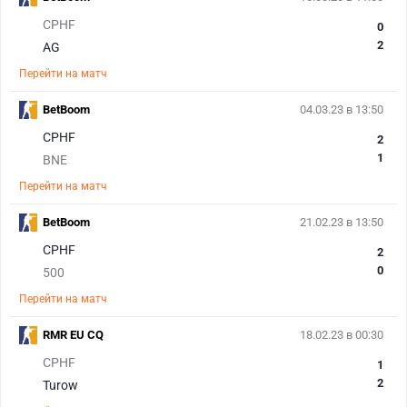
CPHF
0
2
AG
Перейти на матч
BetBoom
04.03.23 в 13:50
CPHF
2
1
BNE
Перейти на матч
BetBoom
21.02.23 в 13:50
CPHF
2
0
500
Перейти на матч
RMR EU CQ
18.02.23 в 00:30
CPHF
1
2
Turow