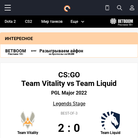
Dota 2
CS2
Мир танков
Еще
ИНТЕРЕСНОЕ
BETBOOM
Разыгрываем айфон
Реклама 18+
за прогнозы на MLBB
CS:GO
Team Vitality vs Team Liquid
PGL Major 2022
Legends Stage
BEST-OF-3
2
:
0
Team Vitality
Team Liquid