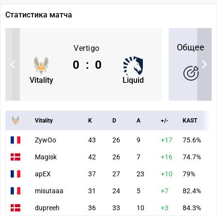
Статистика матча
Общее
Vertigo
0
:
0
Vitality
Liquid
Vitality
K
D
A
+/-
KAST
A
ZywOo
43
26
9
+17
75.6%
7
Magisk
42
26
7
+16
74.7%
9
apEX
37
27
23
+10
79%
9
misutaaa
31
24
5
+7
82.4%
6
dupreeh
36
33
10
+3
84.3%
7