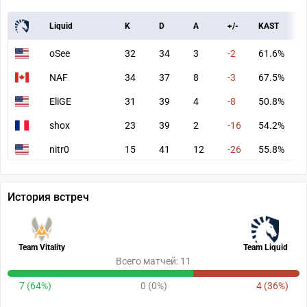
Liquid
K
D
A
+/-
KAST
A
oSee
32
34
3
-2
61.6%
5
NAF
34
37
8
-3
67.5%
8
EliGE
31
39
4
-8
50.8%
6
shox
23
39
2
-16
54.2%
5
nitr0
15
41
12
-26
55.8%
4
История встреч
Team Vitality
Team Liquid
Всего матчей: 11
7 (64%)
0 (0%)
4 (36%)