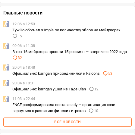
Главные новости
12.06 в 12:53
ZywOo обогнал s1mple по количеству эйсов на мейджорах
15
09.06 в 11:08
В топ-16 мейджора прошли 15 россиян — впервые с 2022 года
32
20.04 в 18:48
Официально: karrigan присоединился к Falcons
53
20.04 в 18:01
Официально: karrigan ушел из FaZe Clan
12
11.03 в 22:44
ENCE расформировала состав с sdy — организация хочет
вернуться к развитию финских игроков
10
ВСЕ НОВОСТИ