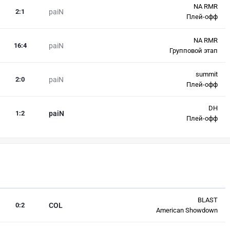
NA RMR
2
:
1
paiN
Плей-офф
NA RMR
16
:
4
paiN
Групповой этап
summit
2
:
0
paiN
Плей-офф
DH
1
:
2
paiN
Плей-офф
BLAST
0
:
2
COL
American Showdown