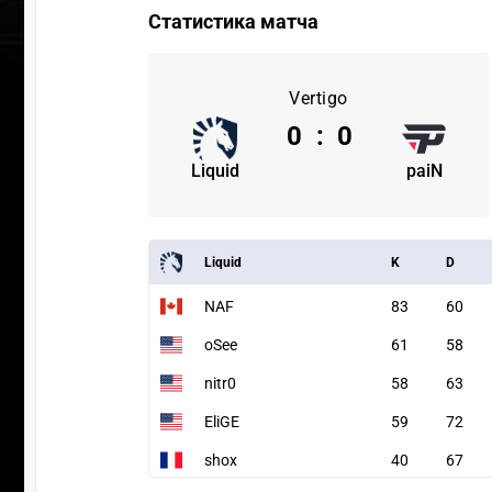
Статистика матча
Vertigo
0
:
0
Liquid
paiN
Liquid
K
D
NAF
83
60
oSee
61
58
nitr0
58
63
EliGE
59
72
shox
40
67