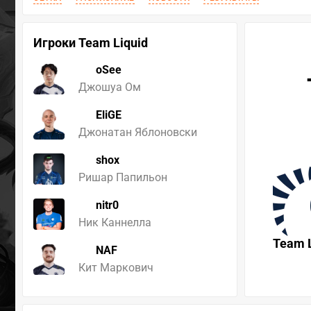
Игроки Team Liquid
oSee
Джошуа Ом
EliGE
Джонатан Яблоновски
shox
Ришар Папильон
nitr0
Ник Каннелла
Team L
NAF
Кит Маркович