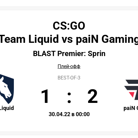
CS:GO
Team Liquid vs paiN Gamin
BLAST Premier: Sprin
Плей-офф
BEST-OF-3
1
:
2
iquid
paiN
30.04.22 в 00:00