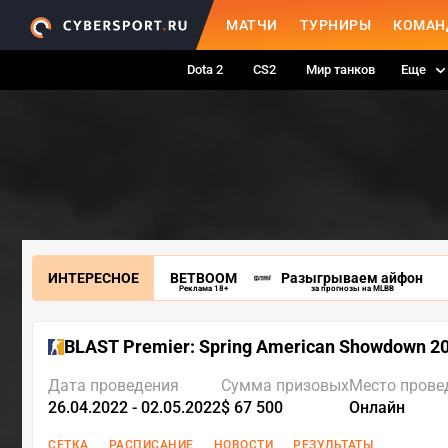
МАТЧИ
ТУРНИРЫ
КОМАН
Dota 2
CS2
Мир танков
Еще
ИНТЕРЕСНОЕ
BETBOOM
Разыгрываем айфон
Реклама 18+
за прогнозы на MLBB
BLAST Premier: Spring American Showdown 2
Дата проведения
Сумма призовых
Место прове
26.04.2022 - 02.05.2022
$ 67 500
Онлайн
СЕТКА
РАСПИСАНИЕ
НОВОСТИ
РЕЗУЛЬТАТЫ