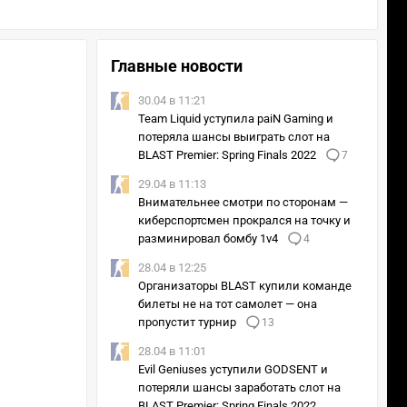
Главные новости
30.04 в 11:21
Team Liquid уступила paiN Gaming и
потеряла шансы выиграть слот на
BLAST Premier: Spring Finals 2022
7
29.04 в 11:13
Внимательнее смотри по сторонам —
киберспортсмен прокрался на точку и
разминировал бомбу 1v4
4
28.04 в 12:25
Организаторы BLAST купили команде
билеты не на тот самолет — она
пропустит турнир
13
28.04 в 11:01
Evil Geniuses уступили GODSENT и
потеряли шансы заработать слот на
BLAST Premier: Spring Finals 2022