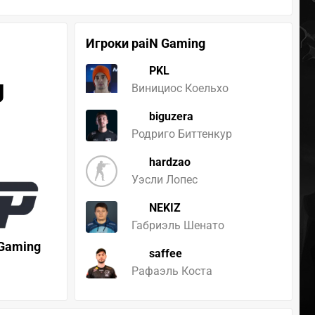
Игроки paiN Gaming
PKL
g
Винициос Коельхо
biguzera
Родриго Биттенкур
hardzao
Уэсли Лопес
NEKIZ
Габриэль Шенато
 Gaming
saffee
Рафаэль Коста