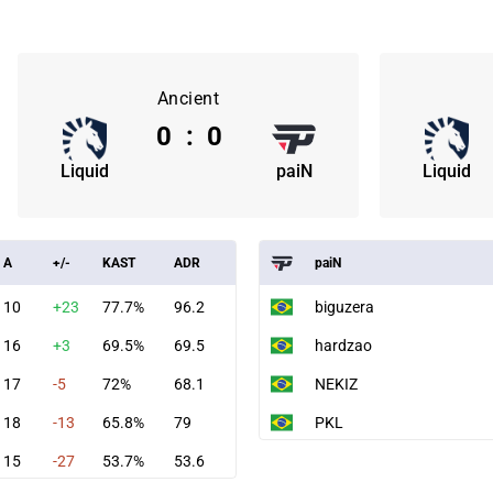
Ancient
0
:
0
Liquid
paiN
Liquid
A
+/-
KAST
ADR
paiN
10
+23
77.7%
96.2
biguzera
16
+3
69.5%
69.5
hardzao
17
-5
72%
68.1
NEKIZ
18
-13
65.8%
79
PKL
15
-27
53.7%
53.6