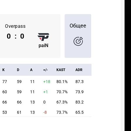
Общее
Overpass
0
:
0
paiN
K
D
A
+/-
KAST
ADR
77
59
11
+18
80.1%
87.3
60
59
11
+1
70.7%
73.9
66
66
13
0
67.3%
83.2
53
61
13
-8
73.7%
65.5