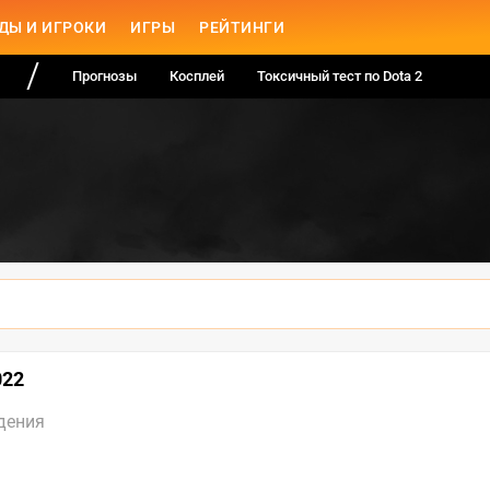
ДЫ И ИГРОКИ
ИГРЫ
РЕЙТИНГИ
Прогнозы
Косплей
Токсичный тест по Dota 2
022
дения