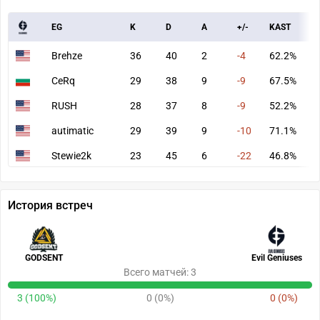
EG
K
D
A
+/-
KAST
A
Brehze
36
40
2
-4
62.2%
6
CeRq
29
38
9
-9
67.5%
6
RUSH
28
37
8
-9
52.2%
6
autimatic
29
39
9
-10
71.1%
7
Stewie2k
23
45
6
-22
46.8%
4
История встреч
GODSENT
Evil Geniuses
Всего матчей: 3
3 (100%)
0 (0%)
0 (0%)