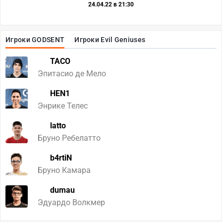
24.04.22 в 21:30
Игроки GODSENT
Игроки Evil Geniuses
TACO
Эпитасио де Мело
HEN1
Энрике Телес
latto
Бруно Ребелатто
b4rtiN
Бруно Камара
dumau
Эдуардо Волкмер