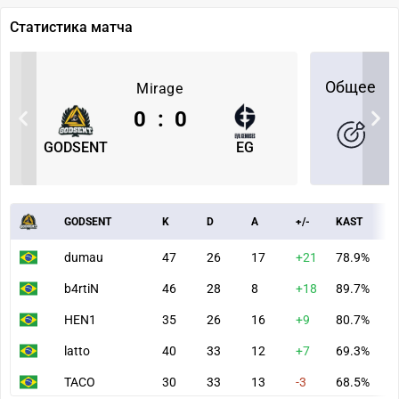
Статистика матча
Общее
Mirage
0
:
0
GODSENT
EG
GODSENT
K
D
A
+/-
KAST
A
dumau
47
26
17
+21
78.9%
9
b4rtiN
46
28
8
+18
89.7%
8
HEN1
35
26
16
+9
80.7%
8
latto
40
33
12
+7
69.3%
9
TACO
30
33
13
-3
68.5%
5