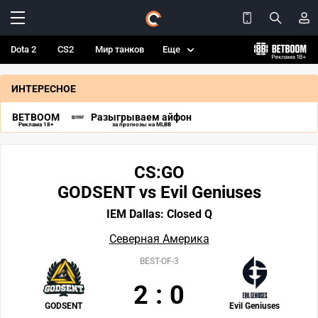
Dota 2
CS2
Мир танков
Еще
ИНТЕРЕСНОЕ
BETBOOM
Разыгрываем айфон
Реклама 18+
за прогнозы на MLBB
CS:GO
GODSENT vs Evil Geniuses
IEM Dallas: Closed Q
Северная Америка
BEST-OF-3
2
:
0
GODSENT
Evil Geniuses