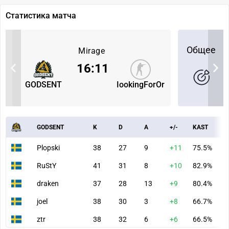
Статистика матча
Общее
Mirage
16
:
11
GODSENT
IookingForOr
GODSENT
K
D
A
+/-
KAST
A
Plopski
38
27
9
+11
75.5%
8
RuStY
41
31
8
+10
82.9%
8
draken
37
28
13
+9
80.4%
7
joel
38
30
3
+8
66.7%
7
ztr
38
32
6
+6
66.5%
7