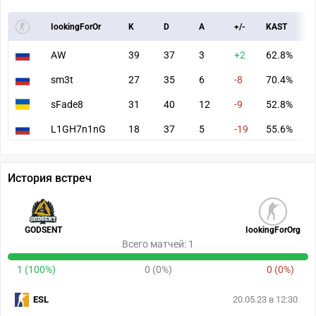
IookingForOr
K
D
A
+/-
KAST
A
AW
39
37
3
+2
62.8%
7
sm3t
27
35
6
-8
70.4%
6
sFade8
31
40
12
-9
52.8%
7
L1GH7n1nG
18
37
5
-19
55.6%
3
История встреч
GODSENT
IookingForOrg
Всего матчей: 1
1 (100%)
0 (0%)
0 (0%)
ESL
20.05.23 в 12:30