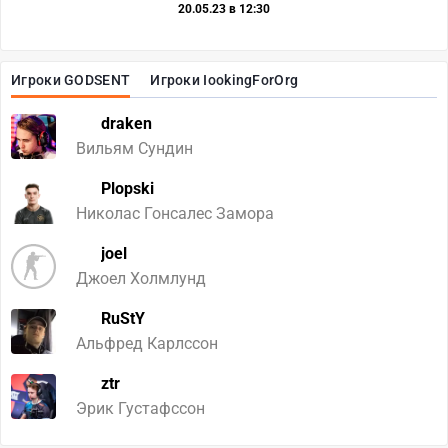
20.05.23 в 12:30
Игроки GODSENT
Игроки IookingForOrg
draken
Вильям Сундин
Plopski
Николас Гонсалес Замора
joel
Джоел Холмлунд
RuStY
Альфред Карлссон
ztr
Эрик Густафссон