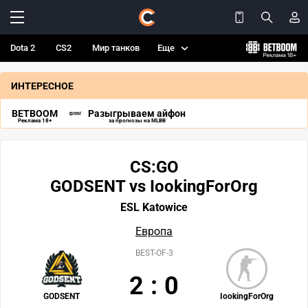
Dota 2
CS2
Мир танков
Еще
ИНТЕРЕСНОЕ
BETBOOM
Разыгрываем айфон
Реклама 18+
за прогнозы на MLBB
CS:GO
GODSENT vs IookingForOrg
ESL Katowice
Европа
BEST-OF-3
2
:
0
GODSENT
IookingForOrg