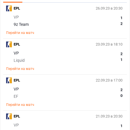
EPL
26.09.23 в 20:30
VP
1
2
9z Team
Перейти на матч
EPL
23.09.23 в 18:10
VP
2
1
Liquid
Перейти на матч
EPL
22.09.23 в 17:00
VP
2
0
EF
Перейти на матч
EPL
21.09.23 в 20:30
VP
1