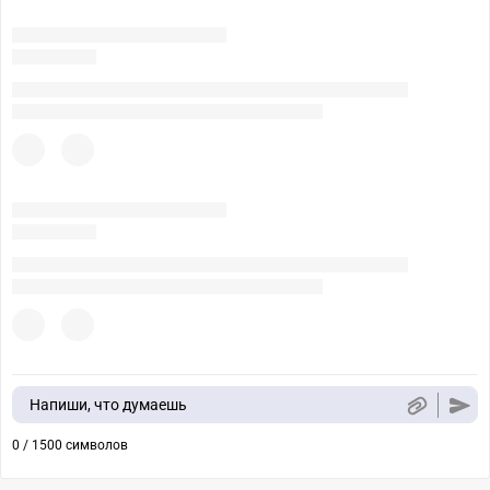
Напиши, что думаешь
0 / 1500 символов