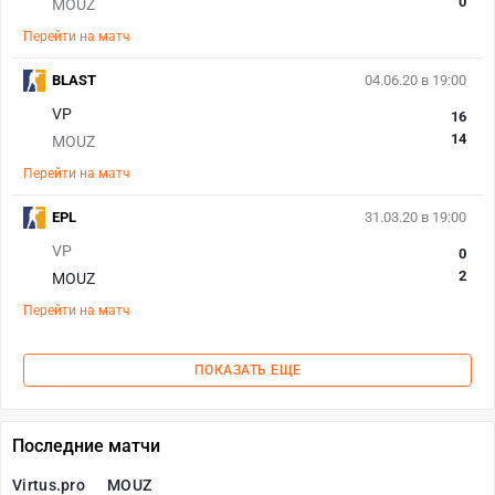
0
MOUZ
Перейти на матч
BLAST
04.06.20 в 19:00
VP
16
14
MOUZ
Перейти на матч
EPL
31.03.20 в 19:00
VP
0
2
MOUZ
Перейти на матч
ПОКАЗАТЬ ЕЩЕ
Последние матчи
Virtus.pro
MOUZ