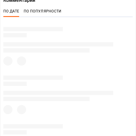
Комментарии
ПО ДАТЕ
ПО ПОПУЛЯРНОСТИ