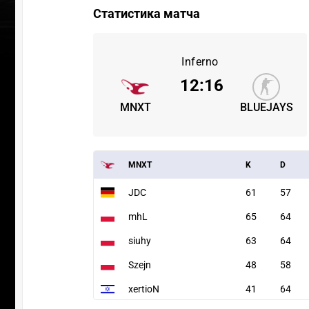
Статистика матча
Inferno
12
:
16
MNXT
BLUEJAYS
MNXT
K
D
JDC
61
57
mhL
65
64
siuhy
63
64
Szejn
48
58
xertioN
41
64