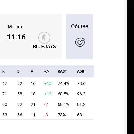
Общее
Mirage
11
:
16
BLUEJAYS
K
D
A
+/-
KAST
ADR
67
52
16
+15
74.4%
78.6
71
58
18
+13
68.5%
96.3
60
62
21
-2
68.1%
81.2
53
56
11
-3
73%
68