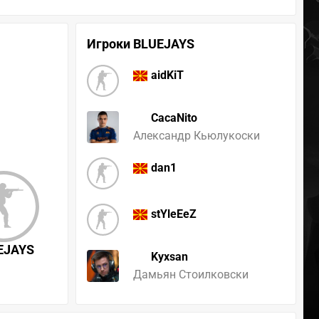
Игроки BLUEJAYS
aidKiT
CacaNito
Александр Кьюлукоски
dan1
stYleEeZ
EJAYS
Kyxsan
Дамьян Стоилковски