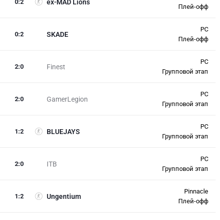
0
:
2
ex-MAD Lions
Плей-офф
PC
0
:
2
SKADE
Плей-офф
PC
2
:
0
Finest
Групповой этап
PC
2
:
0
GamerLegion
Групповой этап
PC
1
:
2
BLUEJAYS
Групповой этап
PC
2
:
0
ITB
Групповой этап
Pinnacle
1
:
2
Ungentium
Плей-офф