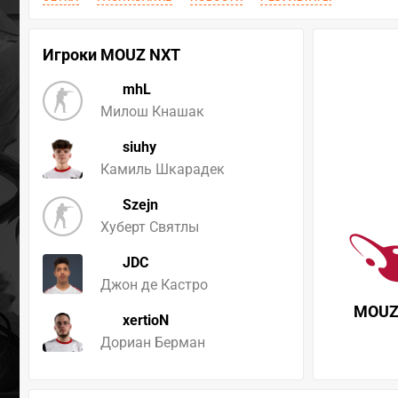
Игроки MOUZ NXT
mhL
Милош Кнашак
siuhy
Камиль Шкарадек
Szejn
Хуберт Святлы
JDC
Джон де Кастро
MOUZ
xertioN
Дориан Берман