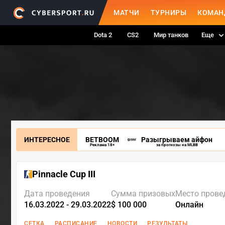
МАТЧИ
ТУРНИРЫ
КОМАН
Dota 2
CS2
Мир танков
Еще
ИНТЕРЕСНОЕ
BETBOOM
Разыгрываем айфон
Реклама 18+
за прогнозы на MLBB
Pinnacle Cup III
Дата проведения
Сумма призовых
Место прове
16.03.2022 - 29.03.2022
$ 100 000
Онлайн
СЕТКА
РАСПИСАНИЕ
НОВОСТИ
РЕЗУЛЬТАТЫ