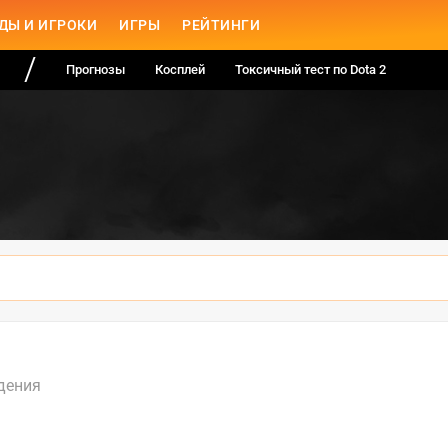
ДЫ И ИГРОКИ
ИГРЫ
РЕЙТИНГИ
Прогнозы
Косплей
Токсичный тест по Dota 2
дения