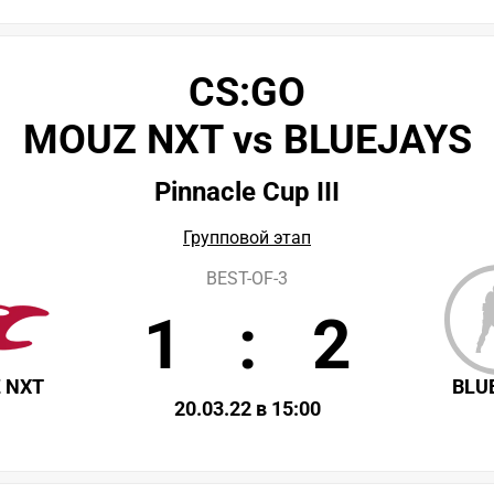
CS:GO
MOUZ NXT vs BLUEJAYS
Pinnacle Cup III
Групповой этап
BEST-OF-3
1
:
2
 NXT
BLU
20.03.22 в 15:00