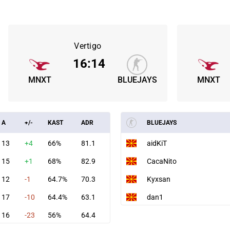
Vertigo
16
:
14
MNXT
BLUEJAYS
MNXT
A
+/-
KAST
ADR
BLUEJAYS
13
+4
66%
81.1
aidKiT
15
+1
68%
82.9
CacaNito
12
-1
64.7%
70.3
Kyxsan
17
-10
64.4%
63.1
dan1
16
-23
56%
64.4