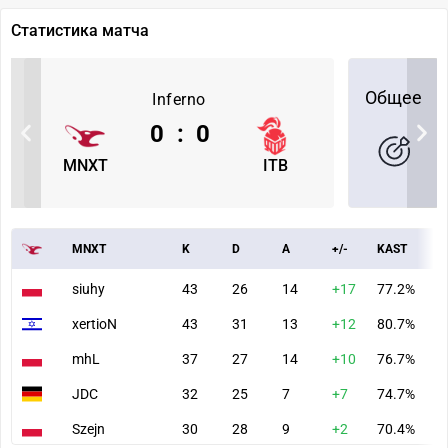
Статистика матча
Общее
Inferno
0
:
0
MNXT
ITB
MNXT
K
D
A
+/-
KAST
A
siuhy
43
26
14
+17
77.2%
9
xertioN
43
31
13
+12
80.7%
1
mhL
37
27
14
+10
76.7%
8
JDC
32
25
7
+7
74.7%
6
Szejn
30
28
9
+2
70.4%
6