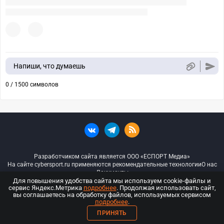
Напиши, что думаешь
0 / 1500 символов
Разработчиком сайта является ООО «ЕСПОРТ Медиа»
На сайте cybersport.ru применяются рекомендательные технологии
О нас
Документы
Для повышения удобства сайта мы используем cookie-файлы и
сервис Яндекс.Метрика
подробнее
. Продолжая использовать сайт,
© ООО «Киберспорт.ру» — Все права защищены
вы соглашаетесь на обработку файлов, используемых сервисом
подробнее
.
18+
ПРИНЯТЬ
ООО «Киберспорт.ру». Свидетельство о регистрации средств массовой