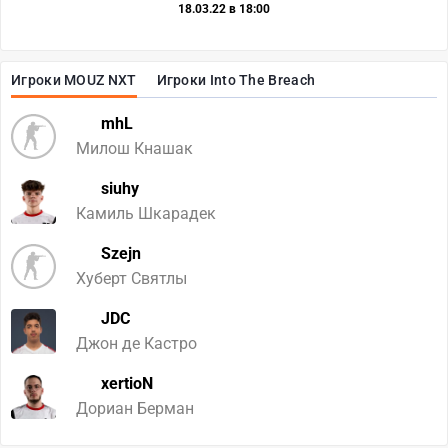
18.03.22 в 18:00
Игроки MOUZ NXT
Игроки Into The Breach
mhL
Милош Кнашак
siuhy
Камиль Шкарадек
Szejn
Хуберт Святлы
JDC
Джон де Кастро
xertioN
Дориан Берман