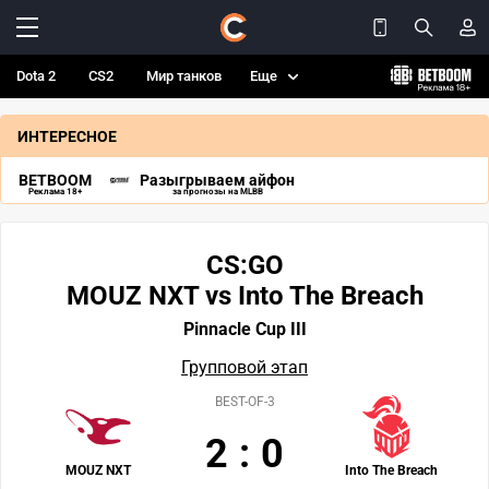
Dota 2
CS2
Мир танков
Еще
ИНТЕРЕСНОЕ
BETBOOM
Разыгрываем айфон
Реклама 18+
за прогнозы на MLBB
CS:GO
MOUZ NXT vs Into The Breach
Pinnacle Cup III
Групповой этап
BEST-OF-3
2
:
0
MOUZ NXT
Into The Breach