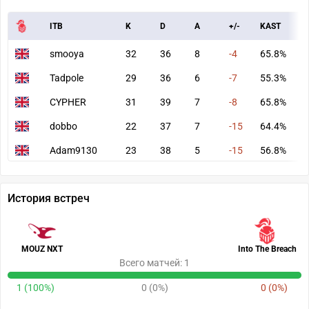
ITB
K
D
A
+/-
KAST
A
smooya
32
36
8
-4
65.8%
7
Tadpole
29
36
6
-7
55.3%
7
CYPHER
31
39
7
-8
65.8%
7
dobbo
22
37
7
-15
64.4%
5
Adam9130
23
38
5
-15
56.8%
6
История встреч
MOUZ NXT
Into The Breach
Всего матчей: 1
1 (100%)
0 (0%)
0 (0%)