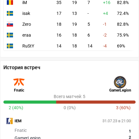
iM
35
19
7
+16
82.8%
1
isak
17
13
-
+4
72.4%
5
Zero
18
19
5
-1
82.8%
7
eraa
16
18
6
-2
75.9%
5
RuStY
14
18
14
-4
69%
6
История встреч
Fnatic
GamerLegion
Всего матчей: 5
2 (40%)
0 (0%)
3 (60%)
IEM
31.07.23 в 21:00
Fnatic
1
2
GamerLegion