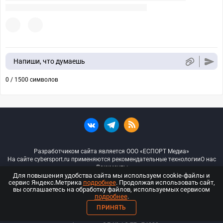
Напиши, что думаешь
0 / 1500 символов
Разработчиком сайта является ООО «ЕСПОРТ Медиа»
На сайте cybersport.ru применяются рекомендательные технологии
О нас
Документы
Для повышения удобства сайта мы используем cookie-файлы и
сервис Яндекс.Метрика
подробнее
. Продолжая использовать сайт,
© ООО «Киберспорт.ру» — Все права защищены
вы соглашаетесь на обработку файлов, используемых сервисом
подробнее
.
18+
ПРИНЯТЬ
ООО «Киберспорт.ру». Свидетельство о регистрации средств массовой