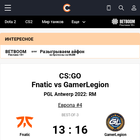
Dota 2
CS2
Мир танков
Еще
ИНТЕРЕСНОЕ
BETBOOM
Разыгрываем айфон
Реклама 18+
за прогнозы на MLBB
CS:GO
Fnatic vs GamerLegion
PGL Antwerp 2022: RM
Европа #4
BEST-OF-3
13
:
16
Fnatic
GamerLegion