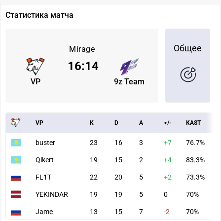
Статистика матча
Общее
Mirage
16
:
14
VP
9z Team
VP
K
D
A
+/-
KAST
A
buster
23
16
3
+7
76.7%
7
Qikert
19
15
2
+4
83.3%
6
FL1T
22
20
5
+2
73.3%
9
YEKINDAR
19
19
5
0
70%
7
Jame
13
15
7
-2
70%
6