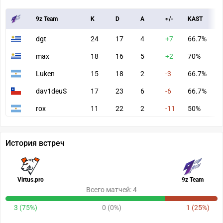
9z Team
K
D
A
+/-
KAST
A
dgt
24
17
4
+7
66.7%
8
max
18
16
5
+2
70%
7
Luken
15
18
2
-3
66.7%
5
dav1deuS
17
23
6
-6
66.7%
7
rox
11
22
2
-11
50%
4
История встреч
Virtus.pro
9z Team
Всего матчей: 4
3 (75%)
0 (0%)
1 (25%)