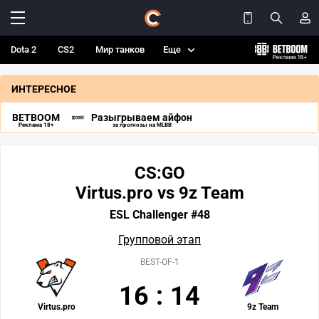
Dota 2
CS2
Мир танков
Еще
ИНТЕРЕСНОЕ
BETBOOM
Разыгрываем айфон
Реклама 18+
за прогнозы на MLBB
CS:GO
Virtus.pro vs 9z Team
ESL Challenger #48
Групповой этап
BEST-OF-1
16
:
14
Virtus.pro
9z Team