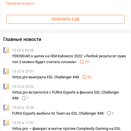
Перейти на матч
ПОКАЗАТЬ ЕЩЕ
Главные новости
15.02 в 00:06
YEKINDAR о целях на IEM Katowice 2022: «Любой результат хуже
топ-2 можно будет считать плохим»
29
13.02 в 23:31
Virtus.pro выиграла ESL Challenger #48
36
13.02 в 20:52
Virtus.pro встретится с FURIA Esports в финале ESL Challenger
#48
7
13.02 в 18:36
FURIA Esports выбила 9z Team из ESL Challenger #48
2
13.02 в 17:01
Virtus.pro — фаворит в матче против Complexity Gaming на ESL