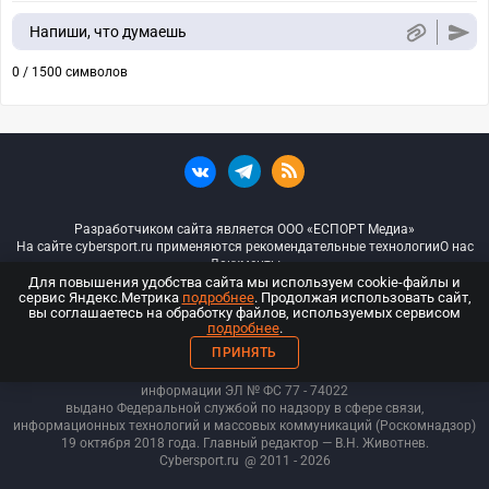
Напиши, что думаешь
0 / 1500 символов
Разработчиком сайта является ООО «ЕСПОРТ Медиа»
На сайте cybersport.ru применяются рекомендательные технологии
О нас
Документы
Для повышения удобства сайта мы используем cookie-файлы и
сервис Яндекс.Метрика
подробнее
. Продолжая использовать сайт,
© ООО «Киберспорт.ру» — Все права защищены
вы соглашаетесь на обработку файлов, используемых сервисом
подробнее
.
18+
ПРИНЯТЬ
ООО «Киберспорт.ру». Свидетельство о регистрации средств массовой
информации ЭЛ № ФС 77 - 74
022
выдано Федеральной службой по надзору в сфере связи,
информационных технологий и массовых коммуникаций (Роскомнадзор)
19 октября 2018 года. Главный редактор — В.Н. Животнев.
Cybersport.ru
@ 2011 - 2026