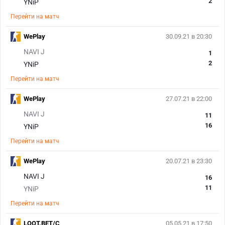
2
YNiP
Перейти на матч
WePlay
30.09.21 в 20:30
NAVI J
1
2
YNiP
Перейти на матч
WePlay
27.07.21 в 22:00
NAVI J
11
16
YNiP
Перейти на матч
WePlay
20.07.21 в 23:30
NAVI J
16
11
YNiP
Перейти на матч
LOOT.BET/C
05.05.21 в 17:50