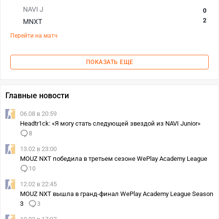
NAVI J
0
2
MNXT
Перейти на матч
ПОКАЗАТЬ ЕЩЕ
Главные новости
06.08 в 20:59
Headtr1ck: «Я могу стать следующей звездой из NAVI Junior»
8
13.02 в 23:00
MOUZ NXT победила в третьем сезоне WePlay Academy League
10
12.02 в 22:45
MOUZ NXT вышла в гранд-финал WePlay Academy League Season
3
3