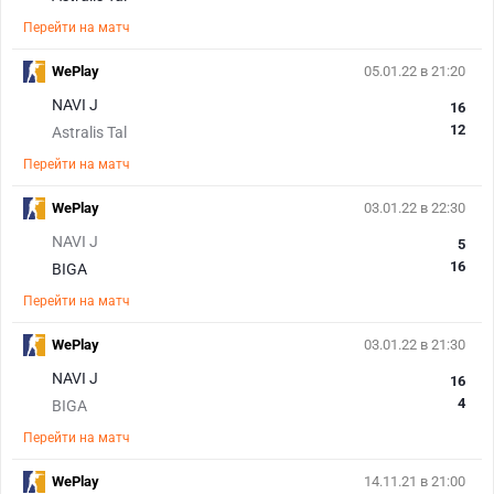
Перейти на матч
WePlay
05.01.22 в 21:20
NAVI J
16
12
Astralis Tal
Перейти на матч
WePlay
03.01.22 в 22:30
NAVI J
5
16
BIGA
Перейти на матч
WePlay
03.01.22 в 21:30
NAVI J
16
4
BIGA
Перейти на матч
WePlay
14.11.21 в 21:00