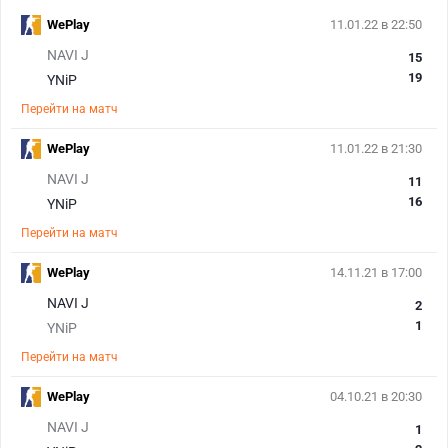
WePlay
11.01.22 в 22:50
NAVI J
15
19
YNiP
Перейти на матч
WePlay
11.01.22 в 21:30
NAVI J
11
16
YNiP
Перейти на матч
WePlay
14.11.21 в 17:00
NAVI J
2
1
YNiP
Перейти на матч
WePlay
04.10.21 в 20:30
NAVI J
1