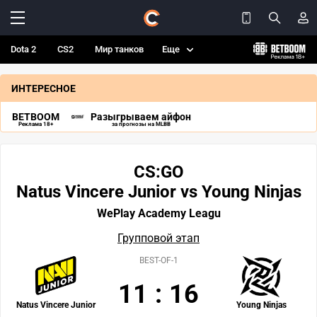
Dota 2
CS2
Мир танков
Еще
ИНТЕРЕСНОЕ
BETBOOM
Разыгрываем айфон
Реклама 18+
за прогнозы на MLBB
CS:GO
Natus Vincere Junior vs Young Ninjas
WePlay Academy Leagu
Групповой этап
BEST-OF-1
11
:
16
Natus Vincere Junior
Young Ninjas