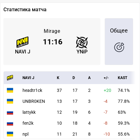
Статистика матча
Общее
Mirage
11
:
16
NAVI J
YNiP
NAVI J
K
D
A
+/-
KAST
A
headtr1ck
37
17
2
+20
74.1%
1
UNBR0KEN
13
17
3
-4
77.8%
5
lattykk
12
19
6
-7
63%
5
fen2k
10
18
4
-8
59.3%
4
npl
11
21
8
-10
55.6%
5