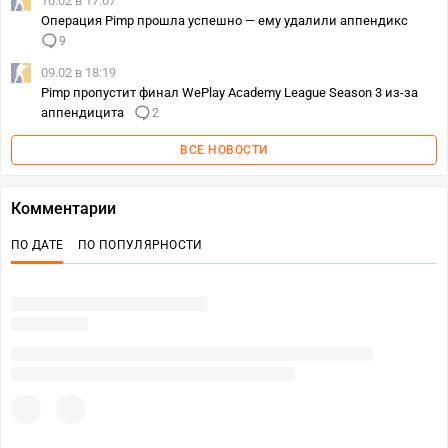
10.02 в 17:07
Операция Pimp прошла успешно — ему удалили аппендикс
9
09.02 в 18:19
Pimp пропустит финал WePlay Academy League Season 3 из-за
аппендицита
2
ВСЕ НОВОСТИ
Комментарии
ПО ДАТЕ
ПО ПОПУЛЯРНОСТИ