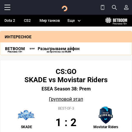
Dota 2
CS2
Мир танков
Еще
ИНТЕРЕСНОЕ
BETBOOM
Разыгрываем айфон
Реклама 18+
за прогнозы на MLBB
CS:GO
SKADE vs Movistar Riders
ESEA Season 38: Prem
Групповой этап
BEST-OF-3
1
:
2
SKADE
Movistar Riders