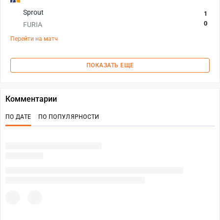
Sprout
1
0
FURIA
Перейти на матч
ПОКАЗАТЬ ЕЩЕ
Комментарии
ПО ДАТЕ
ПО ПОПУЛЯРНОСТИ