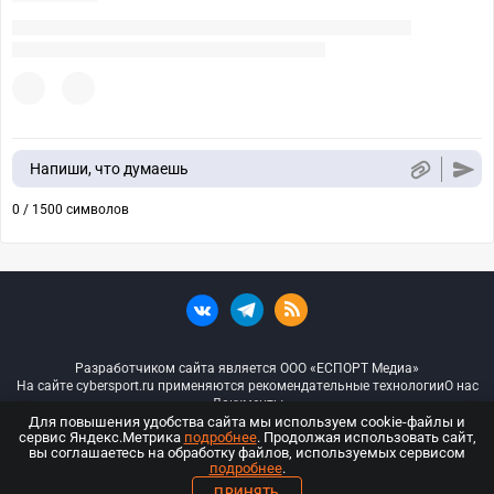
Напиши, что думаешь
0 / 1500 символов
Разработчиком сайта является ООО «ЕСПОРТ Медиа»
На сайте cybersport.ru применяются рекомендательные технологии
О нас
Документы
Для повышения удобства сайта мы используем cookie-файлы и
сервис Яндекс.Метрика
подробнее
. Продолжая использовать сайт,
© ООО «Киберспорт.ру» — Все права защищены
вы соглашаетесь на обработку файлов, используемых сервисом
подробнее
.
18+
ПРИНЯТЬ