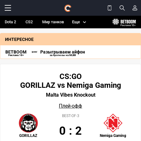
Dota 2
CS2
Мир танков
Еще
ИНТЕРЕСНОЕ
BETBOOM
Разыгрываем айфон
Реклама 18+
за прогнозы на MLBB
CS:GO
GORILLAZ vs Nemiga Gaming
Malta Vibes Knockout
Плей-офф
BEST-OF-3
0
:
2
GORILLAZ
Nemiga Gaming