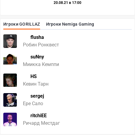
20.08.21 в 17:00
Игроки GORILLAZ
Игроки Nemiga Gaming
flusha
Робин Ронквест
suNny
Миикка Кемппи
HS
Кевин Тарн
sergej
Ере Сало
ritchiEE
Ричард Местдаг