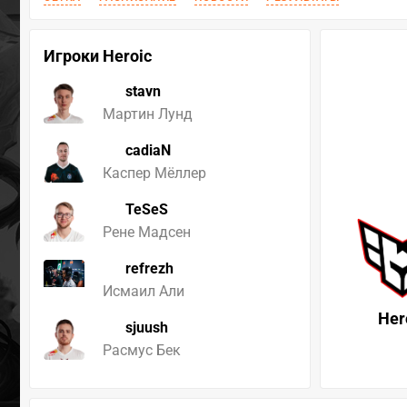
Игроки Heroic
stavn
Мартин Лунд
cadiaN
Каспер Мёллер
TeSeS
Рене Мадсен
refrezh
Исмаил Али
Her
sjuush
Расмус Бек