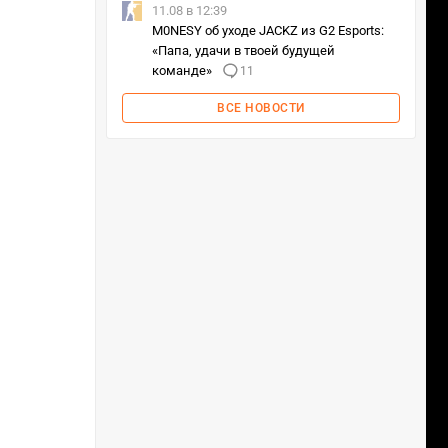
11.08 в 12:39
M0NESY об уходе JACKZ из G2 Esports:
«Папа, удачи в твоей будущей
команде»
11
ВСЕ НОВОСТИ