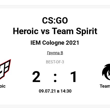
CS:GO
Heroic vs Team Spirit
IEM Cologne 2021
Группа B
BEST-OF-3
2
:
1
oic
Team
09.07.21 в 14:30