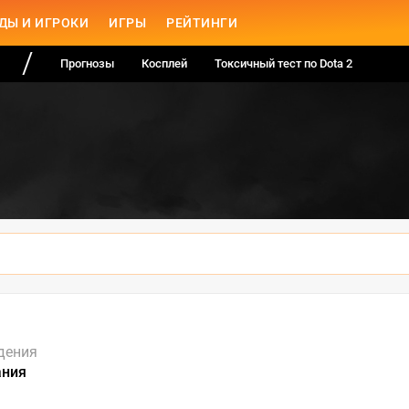
ДЫ И ИГРОКИ
ИГРЫ
РЕЙТИНГИ
Прогнозы
Косплей
Токсичный тест по Dota 2
дения
ания