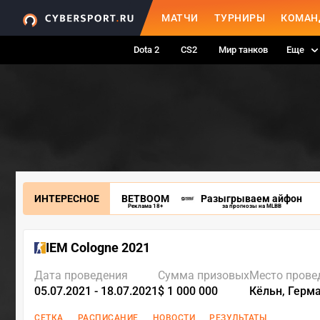
МАТЧИ
ТУРНИРЫ
КОМАН
Dota 2
CS2
Мир танков
Еще
ИНТЕРЕСНОЕ
BETBOOM
Разыгрываем айфон
Реклама 18+
за прогнозы на MLBB
IEM Cologne 2021
Дата проведения
Сумма призовых
Место прове
05.07.2021 - 18.07.2021
$ 1 000 000
Кёльн, Герм
СЕТКА
РАСПИСАНИЕ
НОВОСТИ
РЕЗУЛЬТАТЫ