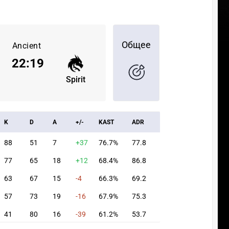
Общее
Ancient
22
:
19
Spirit
K
D
A
+/-
KAST
ADR
88
51
7
+37
76.7%
77.8
77
65
18
+12
68.4%
86.8
63
67
15
-4
66.3%
69.2
57
73
19
-16
67.9%
75.3
41
80
16
-39
61.2%
53.7