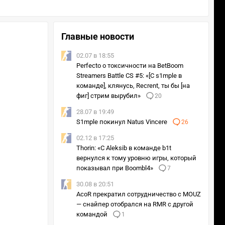
Главные новости
02.07 в 18:55
Perfecto о токсичности на BetBoom
Streamers Battle CS #5: «[С s1mple в
команде], клянусь, Recrent, ты бы [на
фиг] стрим вырубил»
20
28.07 в 19:49
S1mple покинул Natus Vincere
26
02.12 в 17:25
Thorin: «С Aleksib в команде b1t
вернулся к тому уровню игры, который
показывал при Boombl4»
7
30.08 в 20:51
AcoR прекратил сотрудничество с MOUZ
— снайпер отобрался на RMR с другой
командой
1