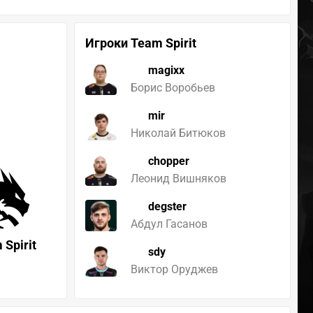
Игроки Team Spirit
magixx
Борис Воробьев
mir
Николай Битюков
chopper
Леонид Вишняков
degster
Абдул Гасанов
 Spirit
sdy
Виктор Оруджев