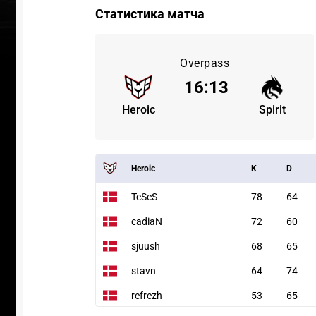
Статистика матча
Overpass
16
:
13
Heroic
Spirit
Heroic
K
D
TeSeS
78
64
cadiaN
72
60
sjuush
68
65
stavn
64
74
refrezh
53
65