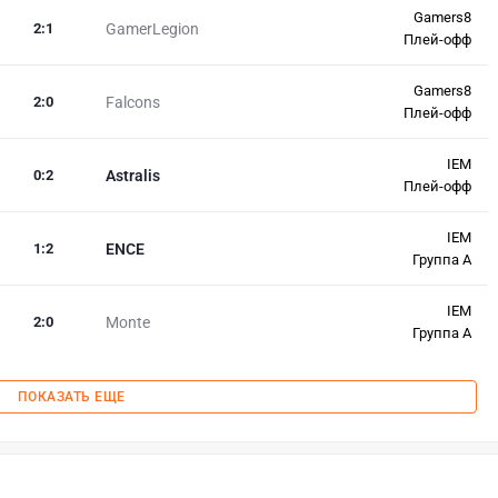
Gamers8
2
:
1
GamerLegion
Плей-офф
Gamers8
2
:
0
Falcons
Плей-офф
IEM
0
:
2
Astralis
Плей-офф
IEM
1
:
2
ENCE
Группа A
IEM
2
:
0
Monte
Группа A
ПОКАЗАТЬ ЕЩЕ