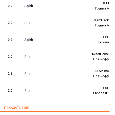
IEM
0
:
2
Spirit
Группа A
DreamHack
2
:
0
Spirit
Группа А
EPL
0
:
2
Spirit
Европа
SweetHome
2
:
0
Spirit
Плей-офф
DH Malmö
2
:
1
Spirit
Плей-офф
ESL
2
:
0
Spirit
Европа #1
ПОКАЗАТЬ ЕЩЕ