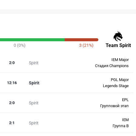
Team Spirit
0 (0%)
3 (21%)
IEM Major
2
:
0
Spirit
Стадия Champions
PGL Major
12
:
16
Spirit
Legends Stage
EPL
2
:
0
Spirit
Групповой этап
IEM
2
:
1
Spirit
Группа B