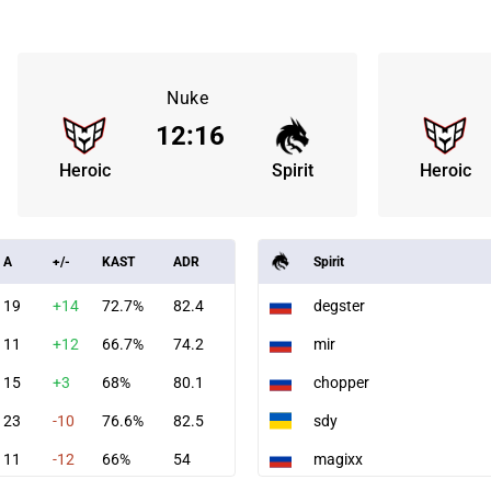
Nuke
12
:
16
Heroic
Spirit
Heroic
A
+/-
KAST
ADR
Spirit
19
+14
72.7%
82.4
degster
11
+12
66.7%
74.2
mir
15
+3
68%
80.1
chopper
23
-10
76.6%
82.5
sdy
11
-12
66%
54
magixx