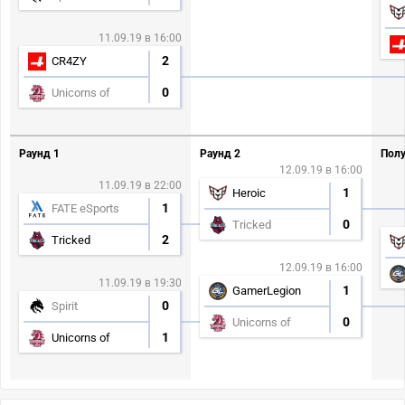
11.09.19 в 16:00
2
CR4ZY
0
Unicorns of
Раунд 1
Раунд 2
Полу
12.09.19 в 16:00
11.09.19 в 22:00
1
Heroic
1
FATE eSports
0
Tricked
2
Tricked
12.09.19 в 16:00
11.09.19 в 19:30
1
GamerLegion
0
Spirit
0
Unicorns of
1
Unicorns of