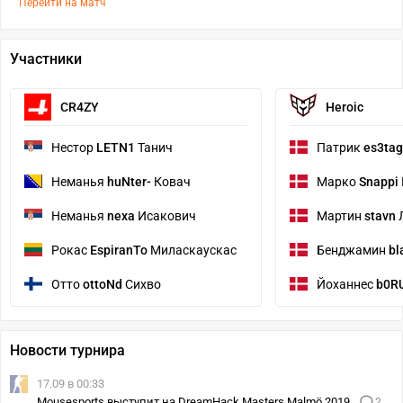
Перейти на матч
Участники
CR4ZY
Heroic
Нестор
LETN1
Танич
Патрик
es3tag
Неманья
huNter-
Ковач
Марко
Snappi
Неманья
nexa
Исакович
Мартин
stavn
Рокас
EspiranTo
Миласкаускас
Бенджамин
bl
Отто
ottoNd
Сихво
Йоханнес
b0R
Новости турнира
17.09 в 00:33
Mousesports выступит на DreamHack Masters Malmö 2019
2