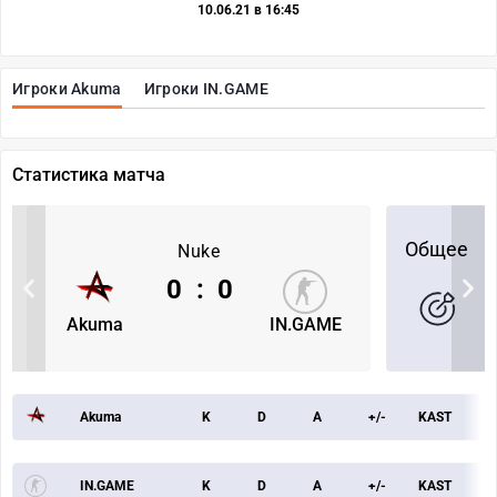
10.06.21 в 16:45
Игроки Akuma
Игроки IN.GAME
Статистика матча
Общее
Nuke
0
:
0
Akuma
IN.GAME
Akuma
K
D
A
+/-
KAST
A
IN.GAME
K
D
A
+/-
KAST
A