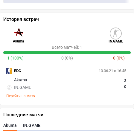
История встреч
Akuma
IN.GAME
Всего матчей: 1
1 (100%)
0 (0%)
0 (0%)
EDC
10.06.21 в 16:45
Akuma
2
0
IN.GAME
Перейти на матч
Последние матчи
Akuma
IN.GAME