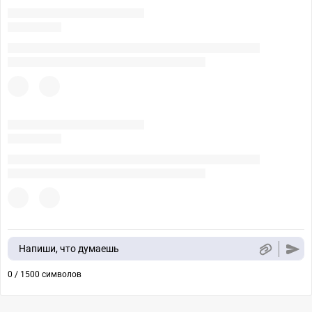
Напиши, что думаешь
0 / 1500 символов