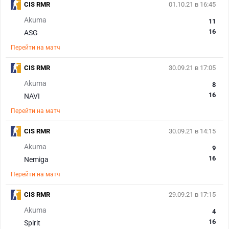
CIS RMR
01.10.21 в 16:45
Akuma
11
16
ASG
Перейти на матч
CIS RMR
30.09.21 в 17:05
Akuma
8
16
NAVI
Перейти на матч
CIS RMR
30.09.21 в 14:15
Akuma
9
16
Nemiga
Перейти на матч
CIS RMR
29.09.21 в 17:15
Akuma
4
16
Spirit