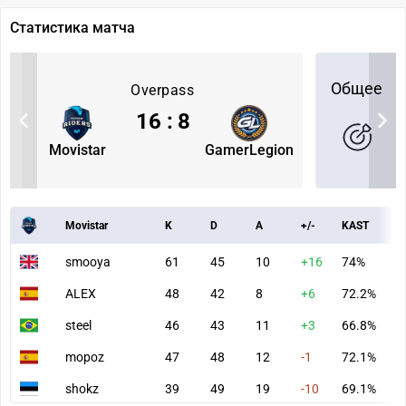
Статистика матча
Общее
Overpass
16
:
8
Movistar
GamerLegion
Movistar
K
D
A
+/-
KAST
A
smooya
61
45
10
+16
74%
9
ALEX
48
42
8
+6
72.2%
7
steel
46
43
11
+3
66.8%
7
mopoz
47
48
12
-1
72.1%
7
shokz
39
49
19
-10
69.1%
6