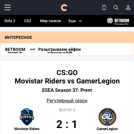
Dota 2
CS2
Мир танков
Еще
ИНТЕРЕСНОЕ
BETBOOM
Разыгрываем айфон
Реклама 18+
за прогнозы на MLBB
CS:GO
Movistar Riders vs GamerLegion
ESEA Season 37: Prem
Регулярный сезон
BEST-OF-3
2
:
1
Movistar Riders
GamerLegion