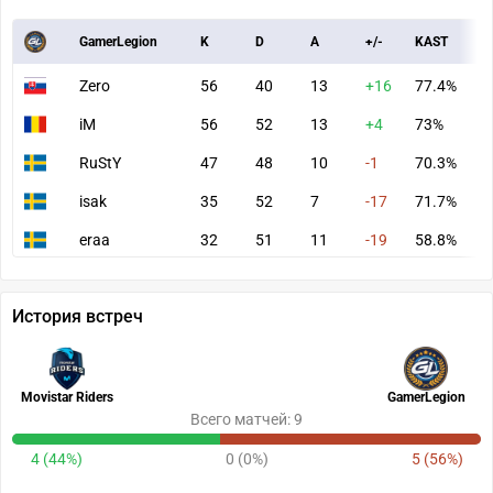
GamerLegion
K
D
A
+/-
KAST
A
Zero
56
40
13
+16
77.4%
8
iM
56
52
13
+4
73%
9
RuStY
47
48
10
-1
70.3%
7
isak
35
52
7
-17
71.7%
5
eraa
32
51
11
-19
58.8%
5
История встреч
Movistar Riders
GamerLegion
Всего матчей: 9
4 (44%)
0 (0%)
5 (56%)