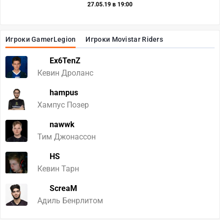
27.05.19 в 19:00
Игроки GamerLegion
Игроки Movistar Riders
Ex6TenZ
Кевин Дроланс
hampus
Хампус Позер
nawwk
Тим Джонассон
HS
Кевин Тарн
ScreaM
Адиль Бенрлитом