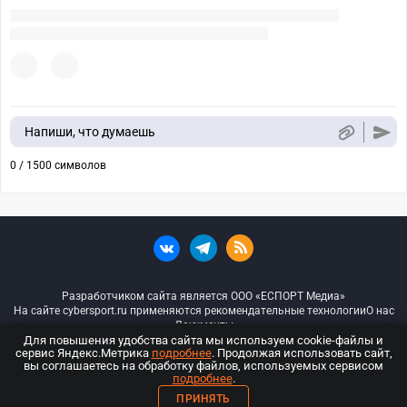
Напиши, что думаешь
0 / 1500 символов
Разработчиком сайта является ООО «ЕСПОРТ Медиа»
На сайте cybersport.ru применяются рекомендательные технологии
О нас
Документы
Для повышения удобства сайта мы используем cookie-файлы и
сервис Яндекс.Метрика
подробнее
. Продолжая использовать сайт,
© ООО «Киберспорт.ру» — Все права защищены
вы соглашаетесь на обработку файлов, используемых сервисом
подробнее
.
18+
ПРИНЯТЬ