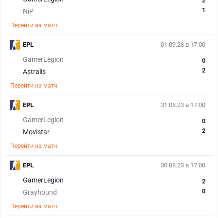
2
1
NiP
Перейти на матч
EPL
01.09.23 в 17:00
GamerLegion
0
2
Astralis
Перейти на матч
EPL
31.08.23 в 17:00
GamerLegion
0
2
Movistar
Перейти на матч
EPL
30.08.23 в 17:00
GamerLegion
2
0
Grayhound
Перейти на матч