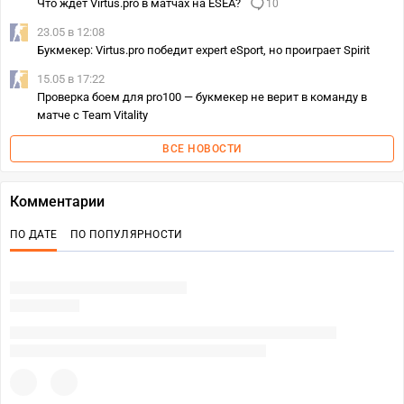
Что ждет Virtus.pro в матчах на ESEA?
10
23.05 в 12:08
Букмекер: Virtus.pro победит expert eSport, но проиграет Spirit
15.05 в 17:22
Проверка боем для pro100 — букмекер не верит в команду в
матче с Team Vitality
ВСЕ НОВОСТИ
Комментарии
ПО ДАТЕ
ПО ПОПУЛЯРНОСТИ