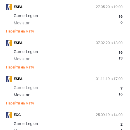
ESEA
27.05.20 в 19:00
GamerLegion
16
6
Movistar
Перейти на матч
ESEA
07.02.20 в 18:00
GamerLegion
16
13
Movistar
Перейти на матч
ESEA
01.11.19 в 17:00
GamerLegion
7
16
Movistar
Перейти на матч
ECC
25.09.19 в 14:00
GamerLegion
2