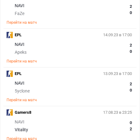
NAVI
2
0
FaZe
Перейти на матч
EPL
14.09.23 в 17:00
NAVI
2
0
Apeks
Перейти на матч
EPL
13.09.23 в 17:00
NAVI
2
0
5yclone
Перейти на матч
Gamers8
17.08.23 в 23:25
NAVI
0
2
Vitality
Перейти на матч