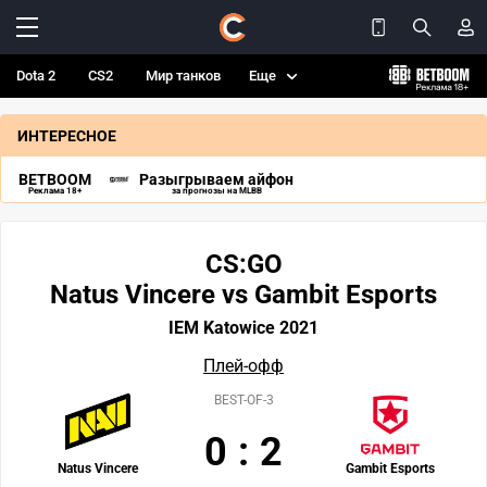
Dota 2
CS2
Мир танков
Еще
ИНТЕРЕСНОЕ
BETBOOM
Разыгрываем айфон
Реклама 18+
за прогнозы на MLBB
CS:GO
Natus Vincere vs Gambit Esports
IEM Katowice 2021
Плей-офф
BEST-OF-3
0
:
2
Natus Vincere
Gambit Esports