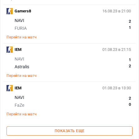
Gamers8
16.08.23 в 21:00
NAVI
2
1
FURIA
Перейти на матч
IEM
01.08.23 в 21:15
NAVI
1
2
Astralis
Перейти на матч
IEM
01.08.23 в 13:30
NAVI
2
0
FaZe
Перейти на матч
ПОКАЗАТЬ ЕЩЕ