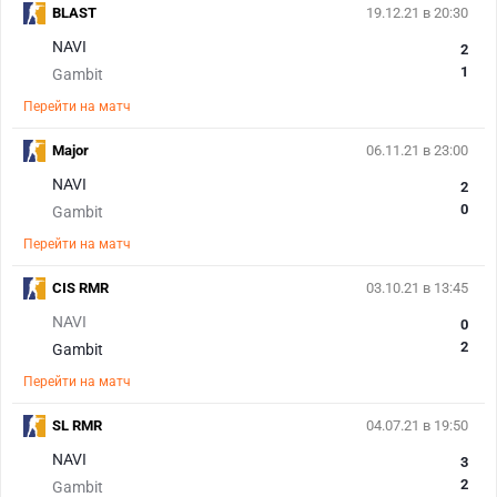
BLAST
19.12.21 в 20:30
NAVI
2
1
Gambit
Перейти на матч
Major
06.11.21 в 23:00
NAVI
2
0
Gambit
Перейти на матч
CIS RMR
03.10.21 в 13:45
NAVI
0
2
Gambit
Перейти на матч
SL RMR
04.07.21 в 19:50
NAVI
3
2
Gambit