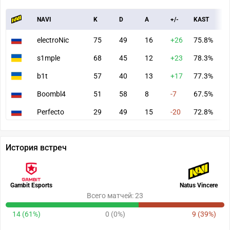
NAVI
K
D
A
+/-
KAST
A
electroNic
75
49
16
+26
75.8%
1
s1mple
68
45
12
+23
78.3%
8
b1t
57
40
13
+17
77.3%
7
Boombl4
51
58
8
-7
67.5%
7
Perfecto
29
49
15
-20
72.8%
4
История встреч
Gambit Esports
Natus Vincere
Всего матчей: 23
14 (61%)
0 (0%)
9 (39%)