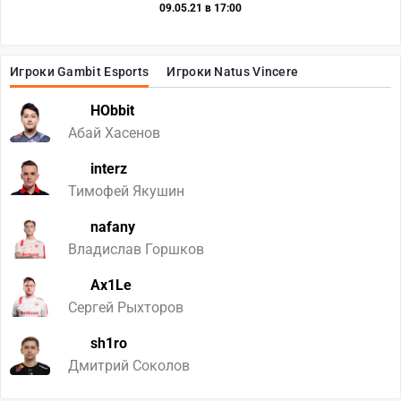
09.05.21 в 17:00
Игроки Gambit Esports
Игроки Natus Vincere
HObbit
Абай Хасенов
interz
Тимофей Якушин
nafany
Владислав Горшков
Ax1Le
Сергей Рыхторов
sh1ro
Дмитрий Соколов