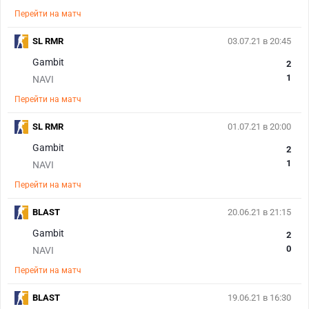
Перейти на матч
SL RMR
03.07.21 в 20:45
Gambit
2
1
NAVI
Перейти на матч
SL RMR
01.07.21 в 20:00
Gambit
2
1
NAVI
Перейти на матч
BLAST
20.06.21 в 21:15
Gambit
2
0
NAVI
Перейти на матч
BLAST
19.06.21 в 16:30