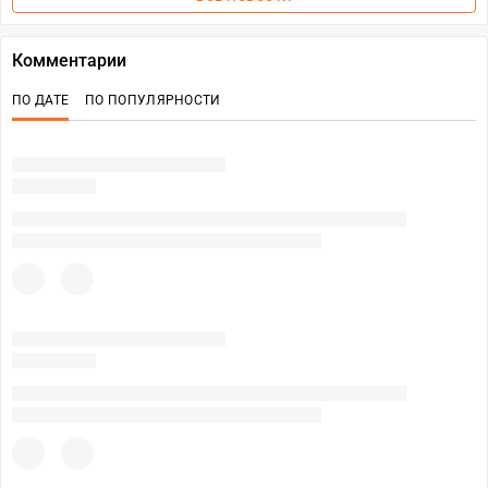
Комментарии
ПО ДАТЕ
ПО ПОПУЛЯРНОСТИ