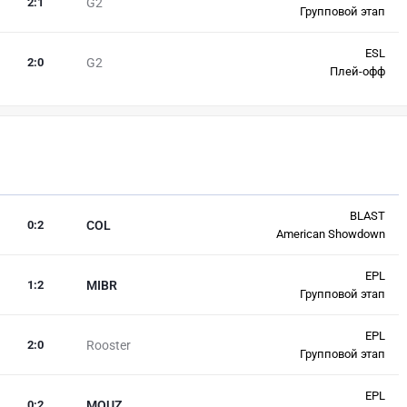
2
:
1
G2
Групповой этап
ESL
2
:
0
G2
Плей-офф
BLAST
0
:
2
COL
American Showdown
EPL
1
:
2
MIBR
Групповой этап
EPL
2
:
0
Rooster
Групповой этап
EPL
0
:
2
MOUZ