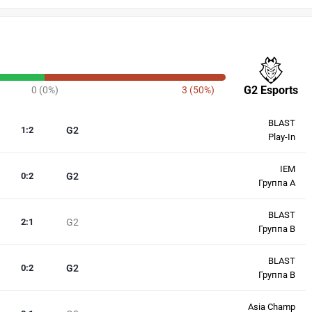
G2 Esports
0 (0%)
3 (50%)
BLAST
1
:
2
G2
Play-In
IEM
0
:
2
G2
Группа A
BLAST
2
:
1
G2
Группа B
BLAST
0
:
2
G2
Группа B
Asia Champ