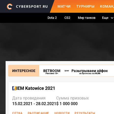
МАТЧИ
ТУРНИРЫ
КОМАН
Dota 2
CS2
Мир танков
Еще
ИНТЕРЕСНОЕ
BETBOOM
Разыгрываем айфон
Реклама 18+
за прогнозы на MLBB
IEM Katowice 2021
Дата проведения
Сумма призовых
15.02.2021 - 28.02.2021
$ 1 000 000
СЕТКА
РАСПИСАНИЕ
НОВОСТИ
РЕЗУЛЬТАТЫ