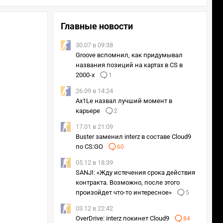
Главные новости
30.07 в 09:38
Groove вспомнил, как придумывал
названия позиций на картах в CS в
2000-х
1
26.09 в 14:24
Ax1Le назвал лучший момент в
карьере
2
17.01 в 21:09
Buster заменил interz в составе Cloud9
по CS:GO
60
05.12 в 18:39
SANJI: «Жду истечения срока действия
контракта. Возможно, после этого
произойдет что-то интересное»
5
03.12 в 22:42
OverDrive: interz покинет Cloud9
84