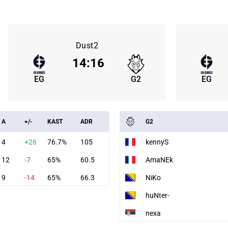
Dust2
14
:
16
EG
G2
EG
A
+/-
KAST
ADR
G2
4
+26
76.7%
105
kennyS
12
-7
65%
60.5
AmaNEk
9
-14
65%
66.3
NiKo
huNter-
nexa