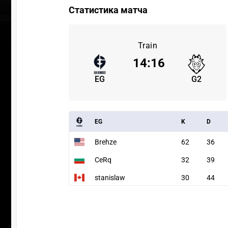
Статистика матча
Train
14
:
16
EG
G2
EG
K
D
Brehze
62
36
CeRq
32
39
stanislaw
30
44