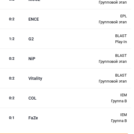
Групповой этап
EPL
0
:
2
ENCE
Групповой этап
BLAST
1
:
2
G2
Play-In
BLAST
0
:
2
NiP
Групповой этап
BLAST
0
:
2
Vitality
Групповой этап
IEM
0
:
2
COL
Группа B
IEM
0
:
1
FaZe
Группа B