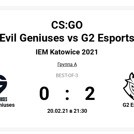
CS:GO
Evil Geniuses vs G2 Esport
IEM Katowice 2021
Группа A
BEST-OF-3
0
:
2
niuses
G2 E
20.02.21 в 21:30