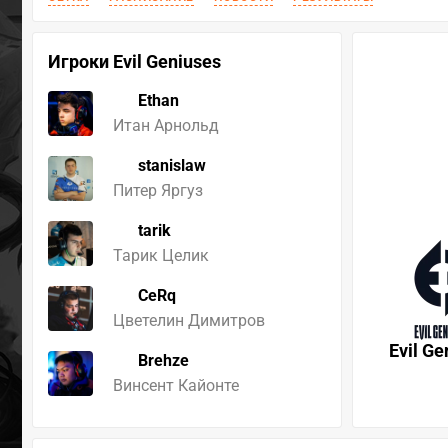
Игроки Evil Geniuses
Ethan
Итан Арнольд
stanislaw
Питер Яргуз
tarik
Тарик Целик
CeRq
Цветелин Димитров
Evil Ge
Brehze
Винсент Кайонте