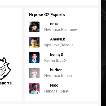
Игроки G2 Esports
nexa
s
Неманья Исакович
AmaNEk
Франсуа Делоне
kennyS
Кенни Шраб
huNter-
Неманья Ковач
sports
NiKo
Никола Ковач