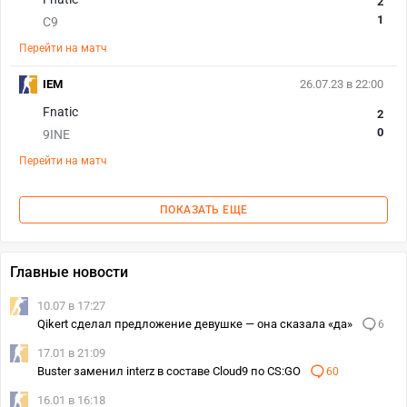
2
1
C9
Перейти на матч
IEM
26.07.23 в 22:00
Fnatic
2
0
9INE
Перейти на матч
ПОКАЗАТЬ ЕЩЕ
Главные новости
10.07 в 17:27
Qikert сделал предложение девушке — она сказала «да»
6
17.01 в 21:09
Buster заменил interz в составе Cloud9 по CS:GO
60
16.01 в 16:18