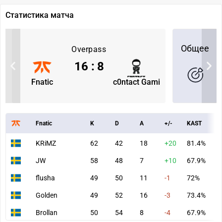
Статистика матча
Общее
Overpass
16
:
8
Fnatic
c0ntact Gami
Fnatic
K
D
A
+/-
KAST
A
KRiMZ
62
42
18
+20
81.4%
8
JW
58
48
7
+10
67.9%
6
flusha
49
50
11
-1
72%
8
Golden
49
52
16
-3
73.4%
7
Brollan
50
54
8
-4
67.9%
6