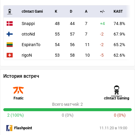
c0ntact Gami
K
D
A
+/-
KAST
A
Snappi
48
44
7
+4
74.8%
6
ottoNd
55
57
7
-2
67.9%
7
EspiranTo
54
56
11
-2
65.2%
7
rigoN
53
58
10
-5
62.6%
7
История встреч
Fnatic
c0ntact Gaming
Всего матчей: 2
2 (100%)
0 (0%)
0 (0%)
Flashpoint
11.11.20 в 19:00