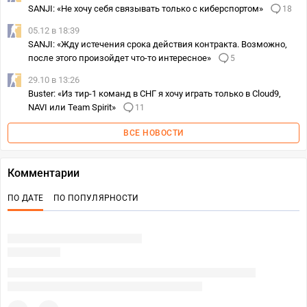
SANJI: «Не хочу себя связывать только с киберспортом»
18
05.12 в 18:39
SANJI: «Жду истечения срока действия контракта. Возможно,
после этого произойдет что-то интересное»
5
29.10 в 13:26
Buster: «Из тир-1 команд в СНГ я хочу играть только в Cloud9,
NAVI или Team Spirit»
11
ВСЕ НОВОСТИ
Комментарии
ПО ДАТЕ
ПО ПОПУЛЯРНОСТИ