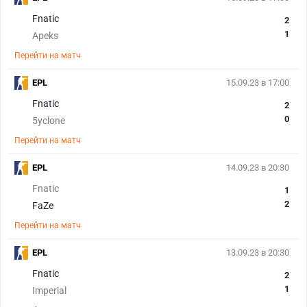
Fnatic
2
1
Apeks
Перейти на матч
EPL
15.09.23 в 17:00
Fnatic
2
0
5yclone
Перейти на матч
EPL
14.09.23 в 20:30
Fnatic
1
2
FaZe
Перейти на матч
EPL
13.09.23 в 20:30
Fnatic
2
1
Imperial