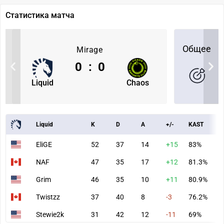
Статистика матча
Общее
Mirage
0
:
0
Liquid
Chaos
Liquid
K
D
A
+/-
KAST
A
EliGE
52
37
14
+15
83%
9
NAF
47
35
17
+12
81.3%
9
Grim
46
35
10
+11
80.9%
7
Twistzz
37
40
8
-3
76.2%
6
Stewie2k
31
42
12
-11
69%
6