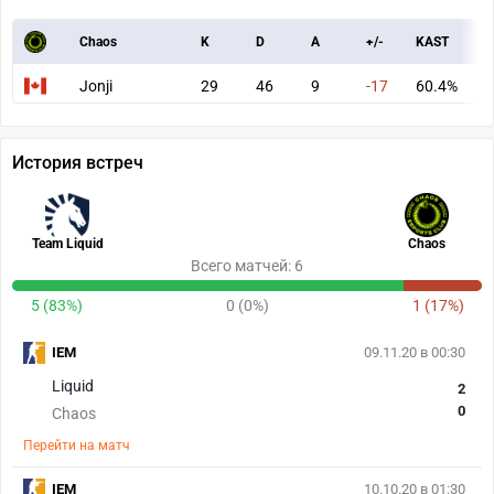
Chaos
K
D
A
+/-
KAST
A
Jonji
29
46
9
-17
60.4%
6
История встреч
Team Liquid
Chaos
Всего матчей: 6
5 (83%)
0 (0%)
1 (17%)
IEM
09.11.20 в 00:30
Liquid
2
0
Chaos
Перейти на матч
IEM
10.10.20 в 01:30