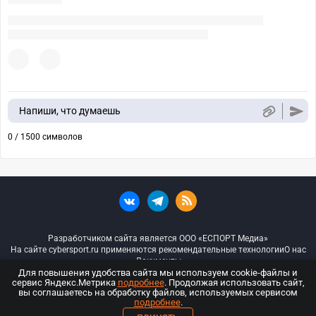
Напиши, что думаешь
0 / 1500 символов
Разработчиком сайта является ООО «ЕСПОРТ Медиа»
На сайте cybersport.ru применяются рекомендательные технологии
О нас
Документы
Для повышения удобства сайта мы используем cookie-файлы и
сервис Яндекс.Метрика
подробнее
. Продолжая использовать сайт,
© ООО «Киберспорт.ру» — Все права защищены
вы соглашаетесь на обработку файлов, используемых сервисом
подробнее
.
18+