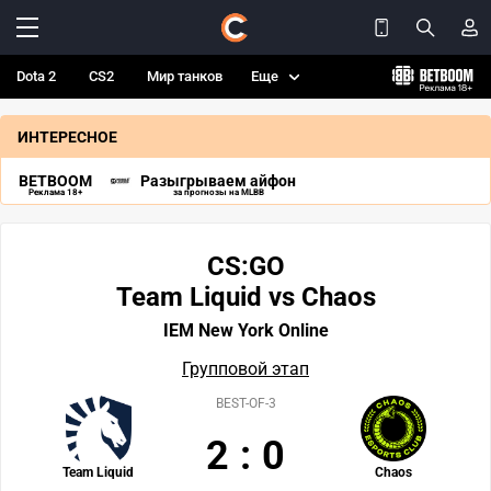
Dota 2
CS2
Мир танков
Еще
ИНТЕРЕСНОЕ
BETBOOM
Разыгрываем айфон
Реклама 18+
за прогнозы на MLBB
CS:GO
Team Liquid vs Chaos
IEM New York Online
Групповой этап
BEST-OF-3
2
:
0
Team Liquid
Chaos