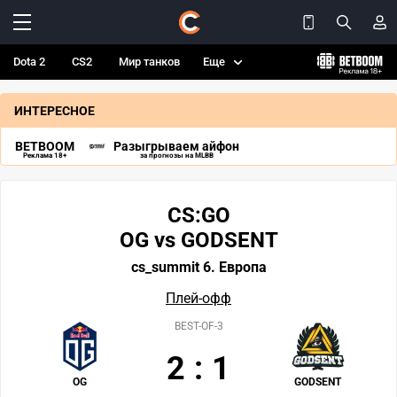
Dota 2
CS2
Мир танков
Еще
ИНТЕРЕСНОЕ
BETBOOM
Разыгрываем айфон
Реклама 18+
за прогнозы на MLBB
CS:GO
OG vs GODSENT
cs_summit 6. Европа
Плей-офф
BEST-OF-3
2
:
1
OG
GODSENT