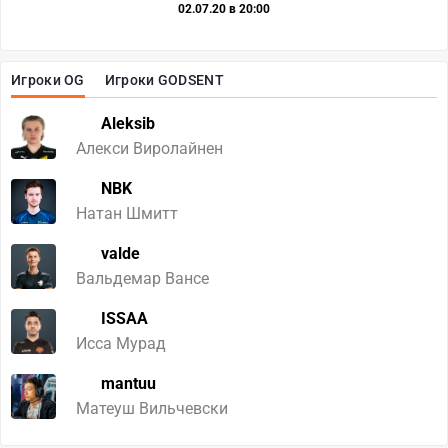
02.07.20 в 20:00
Игроки OG
Игроки GODSENT
Aleksib
Алекси Виролайнен
NBK
Натан Шмитт
valde
Вальдемар Вансе
ISSAA
Исса Мурад
mantuu
Матеуш Вильчевски