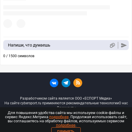
Напиши, что думаешь
0 / 1500 символов
Разработчиком сайта является ООО «ЕСПОРТ Медиа»
На сайте cybersport.ru применяются рекомендательные технологии
О нас
Документы
Для повышения удобства сайта мы используем cookie-файлы и
сервис Яндекс.Метрика
подробнее
. Продолжая использовать сайт,
© ООО «Киберспорт.ру» — Все права защищены
вы соглашаетесь на обработку файлов, используемых сервисом
подробнее
.
18+
ПРИНЯТЬ