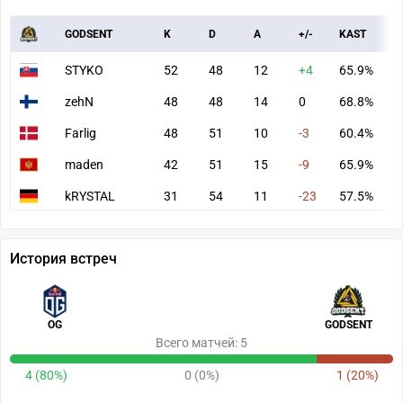
GODSENT
K
D
A
+/-
KAST
A
STYKO
52
48
12
+4
65.9%
7
zehN
48
48
14
0
68.8%
7
Farlig
48
51
10
-3
60.4%
7
maden
42
51
15
-9
65.9%
6
kRYSTAL
31
54
11
-23
57.5%
4
История встреч
OG
GODSENT
Всего матчей: 5
4 (80%)
0 (0%)
1 (20%)