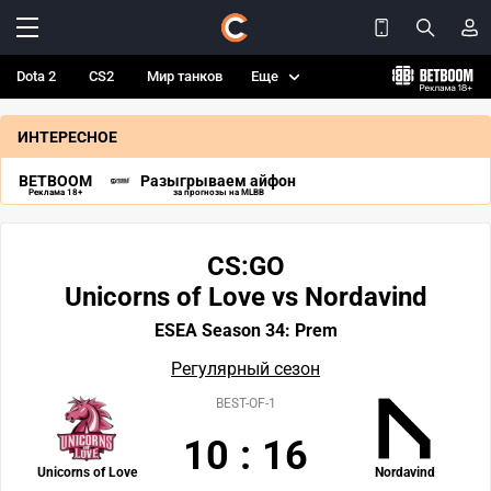
Dota 2
CS2
Мир танков
Еще
ИНТЕРЕСНОЕ
BETBOOM
Разыгрываем айфон
Реклама 18+
за прогнозы на MLBB
CS:GO
Unicorns of Love vs Nordavind
ESEA Season 34: Prem
Регулярный сезон
BEST-OF-1
10
:
16
Unicorns of Love
Nordavind