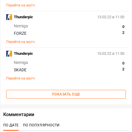
Перейти на матч
Thunderpic
13.02.22 в 11:50
Nemiga
0
2
FORZE
Перейти на матч
Thunderpic
10.02.22 в 11:50
Nemiga
0
2
SKADE
Перейти на матч
ПОКАЗАТЬ ЕЩЕ
Комментарии
ПО ДАТЕ
ПО ПОПУЛЯРНОСТИ