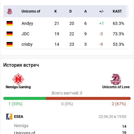
Unicorns of
K
D
A
+/-
KAST
A
Andyy
21
20
6
+1
63.3%
6
JDC
19
22
9
-3
73.3%
8
crisby
14
23
3
-9
53.3%
4
История встреч
Nemiga Gaming
Unicorns of Love
Всего матчей: 3
1 (33%)
0 (0%)
2 (67%)
ESEA
22.06.20 в 19:00
Nemiga
14
16
Unicorns of