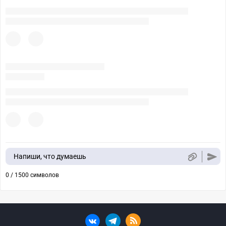
Напиши, что думаешь
0 / 1500 символов