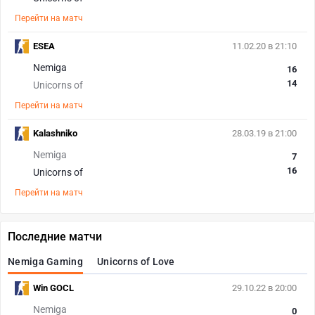
Перейти на матч
ESEA
11.02.20 в 21:10
Nemiga
16
14
Unicorns of
Перейти на матч
Kalashniko
28.03.19 в 21:00
Nemiga
7
16
Unicorns of
Перейти на матч
Последние матчи
Nemiga Gaming
Unicorns of Love
Win GOCL
29.10.22 в 20:00
Nemiga
0