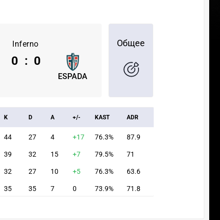
Общее
Inferno
0
:
0
ESPADA
K
D
A
+/-
KAST
ADR
44
27
4
+17
76.3%
87.9
39
32
15
+7
79.5%
71
32
27
10
+5
76.3%
63.6
35
35
7
0
73.9%
71.8