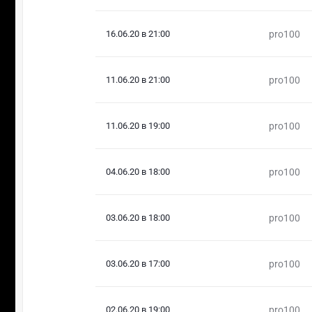
16.06.20 в 21:00
pro100
11.06.20 в 21:00
pro100
11.06.20 в 19:00
pro100
04.06.20 в 18:00
pro100
03.06.20 в 18:00
pro100
03.06.20 в 17:00
pro100
02.06.20 в 19:00
pro100