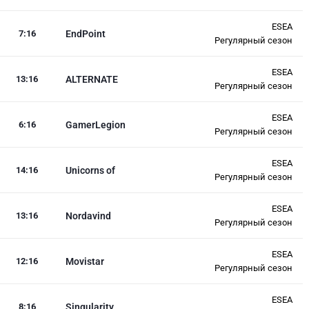
ESEA
7
:
16
EndPoint
Регулярный сезон
ESEA
13
:
16
ALTERNATE
Регулярный сезон
ESEA
6
:
16
GamerLegion
Регулярный сезон
ESEA
14
:
16
Unicorns of
Регулярный сезон
ESEA
13
:
16
Nordavind
Регулярный сезон
ESEA
12
:
16
Movistar
Регулярный сезон
ESEA
8
:
16
Singularity