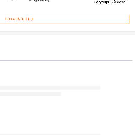
Регулярный сезон
ПОКАЗАТЬ ЕЩЕ