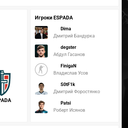
Игроки ESPADA
Dima
Дмитрий Бандурка
degster
Абдул Гасанов
FinigaN
Владислав Усов
S0tF1k
Дмитрий Форостянко
PADA
Patsi
Роберт Исянов