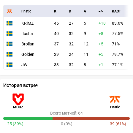
Fnatic
K
D
A
+/-
KAST
A
KRiMZ
45
27
5
+18
83.6%
7
flusha
40
32
9
+8
77.5%
8
Brollan
37
32
12
+5
71%
8
Golden
29
24
11
+5
79.7%
7
JW
33
32
8
+1
77.1%
7
История встреч
MOUZ
Fnatic
Всего матчей: 64
25 (39%)
0 (0%)
39 (61%)