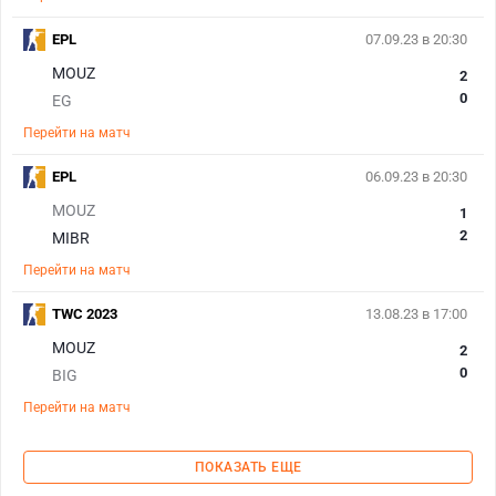
EPL
07.09.23 в 20:30
MOUZ
2
0
EG
Перейти на матч
EPL
06.09.23 в 20:30
MOUZ
1
2
MIBR
Перейти на матч
TWC 2023
13.08.23 в 17:00
MOUZ
2
0
BIG
Перейти на матч
ПОКАЗАТЬ ЕЩЕ