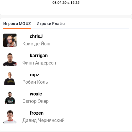
08.04.20 в 15:25
Игроки MOUZ
Игроки Fnatic
chrisJ
Крис де Йонг
karrigan
Финн Андерсен
ropz
Робин Коль
woxic
Озгюр Экер
frozen
Давид Чернянский