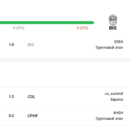
BIG
0 (0%)
0 (0%)
ESEA
1
:
0
BIG
Групповой этап
cs_summit
1
:
2
COL
Европа
#HSH
0
:
2
CPHF
Групповой этап