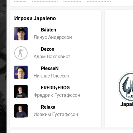
Игроки Japaleno
Bååten
Линус Андерссон
Dezon
Адам Вахлквист
PlesseN
Никлас Плессен
FREDDyFROG
Фредрик Густафссон
Japa
Relaxa
Йоаким Густафссон