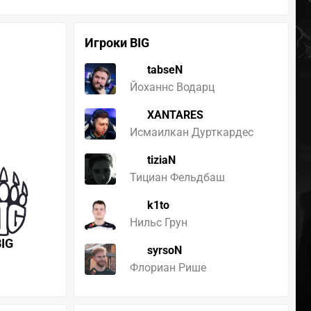
Игроки BIG
tabseN
Йоханнс Водарц
XANTARES
Исмаилкан Дурткардес
tiziaN
Тициан Фельдбаш
k1to
Нильс Грун
BIG
syrsoN
Флориан Рише