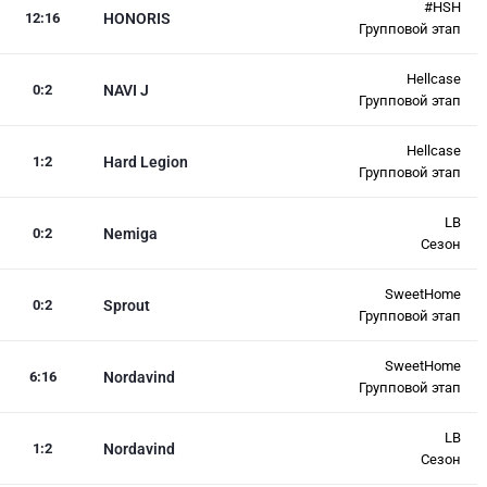
#HSH
12
:
16
HONORIS
Групповой этап
Hellcase
0
:
2
NAVI J
Групповой этап
Hellcase
1
:
2
Hard Legion
Групповой этап
LB
0
:
2
Nemiga
Сезон
SweetHome
0
:
2
Sprout
Групповой этап
SweetHome
6
:
16
Nordavind
Групповой этап
LB
1
:
2
Nordavind
Сезон