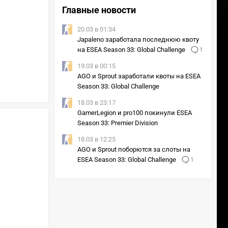
Главные новости
20.03 в 01:34
Japaleno заработала последнюю квоту
на ESEA Season 33: Global Challenge
1
19.03 в 00:15
AGO и Sprout заработали квоты на ESEA
Season 33: Global Challenge
18.03 в 23:17
GamerLegion и pro100 покинули ESEA
Season 33: Premier Division
18.03 в 12:25
AGO и Sprout поборются за слоты на
ESEA Season 33: Global Challenge
1