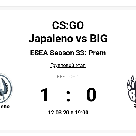
CS:GO
Japaleno vs BIG
ESEA Season 33: Prem
Групповой этап
BEST-OF-1
1
:
0
leno
12.03.20 в 19:00