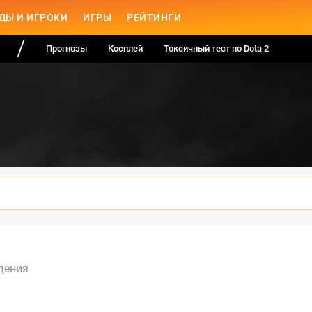
ДЫ И ИГРОКИ
ИГРЫ
РЕЙТИНГИ
Прогнозы
Косплей
Токсичный тест по Dota 2
дения