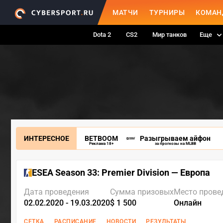
МАТЧИ
ТУРНИРЫ
КОМАН
Dota 2
CS2
Мир танков
Еще
ИНТЕРЕСНОЕ
BETBOOM
Разыгрываем айфон
Реклама 18+
за прогнозы на MLBB
ESEA Season 33: Premier Division — Европа
Дата проведения
Сумма призовых
Место прове
02.02.2020 - 19.03.2020
$ 1 500
Онлайн
СЕТКА
РАСПИСАНИЕ
НОВОСТИ
РЕЗУЛЬТАТЫ