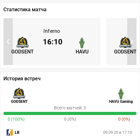
Статистика матча
Inferno
16
:
10
GODSENT
HAVU
GODSENT
История встреч
GODSENT
HAVU Gaming
Всего матчей: 3
3 (100%)
0 (0%)
0 (0%)
LB
09.09.20 в 17:10