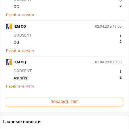
0
2
OG
Перейти на матч
IEM CQ
02.04.23 в 13:00
GODSENT
1
2
OG
Перейти на матч
IEM CQ
01.04.23 в 13:00
GODSENT
1
2
Astralis
Перейти на матч
ПОКАЗАТЬ ЕЩЕ
Главные новости