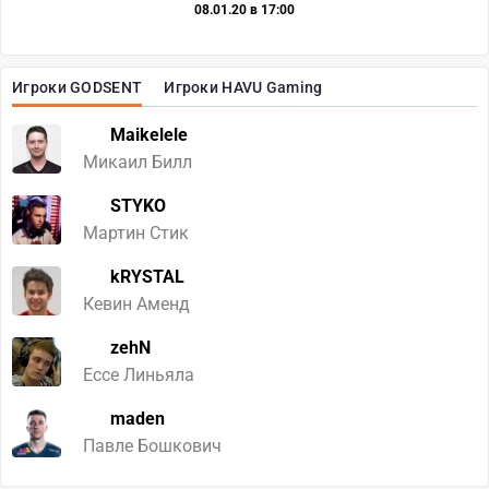
08.01.20 в 17:00
Игроки GODSENT
Игроки HAVU Gaming
Maikelele
Микаил Билл
STYKO
Мартин Стик
kRYSTAL
Кевин Аменд
zehN
Ессе Линьяла
maden
Павле Бошкович