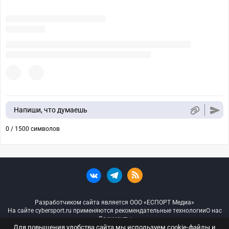
Напиши, что думаешь
0 / 1500 символов
Разработчиком сайта является ООО «ЕСПОРТ Медиа»
На сайте cybersport.ru применяются рекомендательные технологии
О нас
Документы
Для повышения удобства сайта мы используем cookie-файлы и