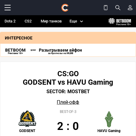
Dota 2
CS2
Мир танков
Еще
ИНТЕРЕСНОЕ
BETBOOM
Разыгрываем айфон
Реклама 18+
за прогнозы на MLBB
CS:GO
GODSENT vs HAVU Gaming
SECTOR: MOSTBET
Плей-офф
BEST-OF-3
2
:
0
GODSENT
HAVU Gaming