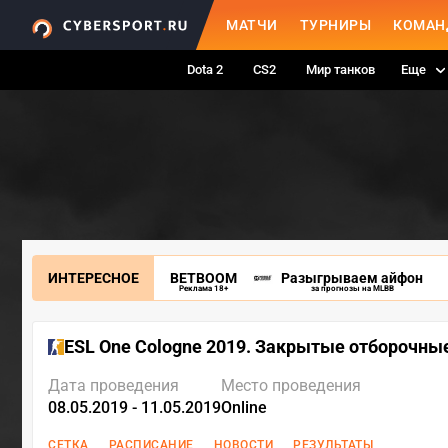
МАТЧИ
ТУРНИРЫ
КОМАН
Dota 2
CS2
Мир танков
Еще
ИНТЕРЕСНОЕ
BETBOOM
Разыгрываем айфон
Реклама 18+
за прогнозы на MLBB
ESL One Cologne 2019. Закрытые отборочны
Дата проведения
Место проведения
08.05.2019 - 11.05.2019
Online
СЕТКА
РАСПИСАНИЕ
НОВОСТИ
РЕЗУЛЬТАТЫ