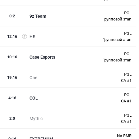
PGL
0
:
2
9z Team
Групповой этап
PGL
12
:
16
HE
Групповой этап
PGL
10
:
16
Case Esports
Групповой этап
PGL
19
:
16
One
СА #1
PGL
4
:
16
COL
СА #1
PGL
2
:
0
Mythic
СА #1
NA RMR
9
:
16
EXTREMUM