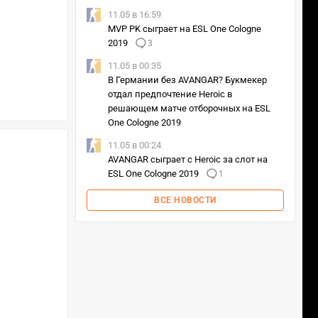
11.05 в 16:59
MVP PK сыграет на ESL One Cologne
2019
3
11.05 в 00:35
В Германии без AVANGAR? Букмекер
отдал предпочтение Heroic в
решающем матче отборочных на ESL
One Cologne 2019
11.05 в 00:24
AVANGAR сыграет с Heroic за слот на
ESL One Cologne 2019
1
ВСЕ НОВОСТИ