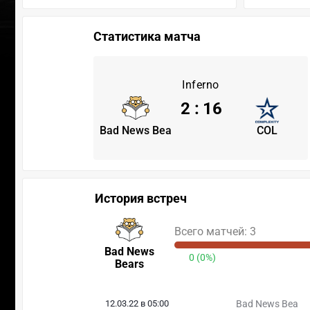
Статистика матча
Inferno
2
:
16
Bad News Bea
COL
История встреч
Всего матчей: 3
Bad News
0 (0%)
Bears
12.03.22 в 05:00
Bad News Bea