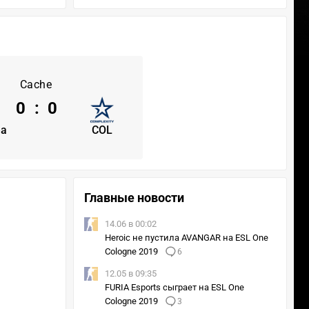
Cache
0
:
0
ea
COL
Главные новости
14.06 в 00:02
Heroic не пустила AVANGAR на ESL One
Cologne 2019
6
12.05 в 09:35
FURIA Esports сыграет на ESL One
Cologne 2019
3