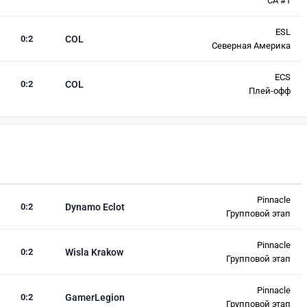
СА #1
ESL
0
:
2
COL
Северная Америка
ECS
0
:
2
COL
Плей-офф
Pinnacle
0
:
2
Dynamo Eclot
Групповой этап
Pinnacle
0
:
2
Wisla Krakow
Групповой этап
Pinnacle
0
:
2
GamerLegion
Групповой этап