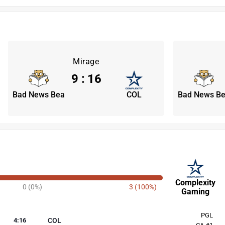
Mirage
9
:
16
Bad News Bea
COL
Bad News B
Complexity
0 (0%)
3 (100%)
Gaming
PGL
4
:
16
COL