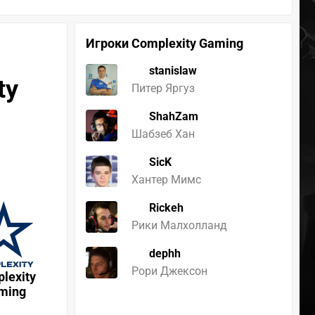
Игроки Complexity Gaming
stanislaw
ty
Питер Яргуз
ShahZam
Шабзеб Хан
SicK
Хантер Мимс
Rickeh
Рики Малхолланд
dephh
Рори Джексон
lexity
ming