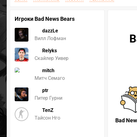
Игроки Bad News Bears
dazzLe
B
Вилл Лофман
Relyks
Скайлер Уивер
mitch
Митч Семаго
ptr
Питер Гурни
TenZ
Тайсон Нго
Bad New