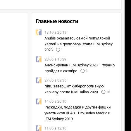
Главные новости
18.10 в 20:18
Anubis оказалась самой популярной
картой на групповом этапе IEM Sydney
2023
1
20.06 в 15:29
Анонсирован IEM Sydney 2023 — турнир
пройдет в октябре
2
27.05 в 09:36
Nitr0 завершит киберспортивную
карьеру после IEM Dallas 2023
16
14.05 в 20:10
Раскидки, подсадки и другие фишки
участников BLAST Pro Series Madrid и
IEM Sydney 2019
11.05 в 12:10