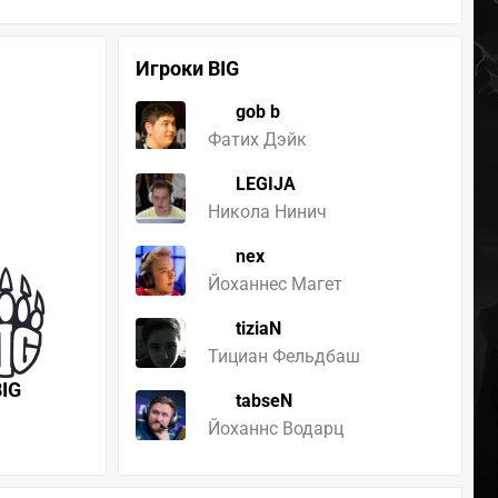
Игроки BIG
gob b
Фатих Дэйк
LEGIJA
Никола Нинич
nex
Йоханнеc Магет
tiziaN
Тициан Фельдбаш
BIG
tabseN
Йоханнс Водарц