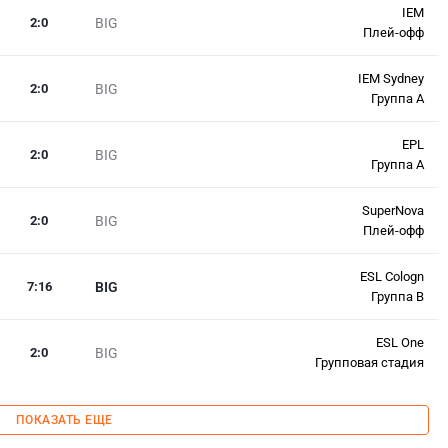
IEM
2
:
0
BIG
Плей-офф
IEM Sydney
2
:
0
BIG
Группа A
EPL
2
:
0
BIG
Группа A
SuperNova
2
:
0
BIG
Плей-офф
ESL Cologn
7
:
16
BIG
Группа В
ESL One
2
:
0
BIG
Групповая стадия
ПОКАЗАТЬ ЕЩЕ