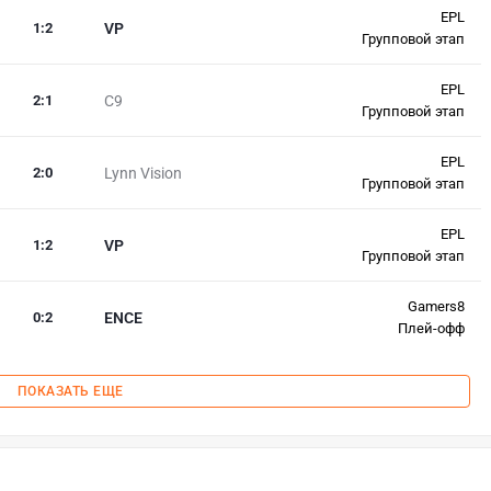
EPL
1
:
2
VP
Групповой этап
EPL
2
:
1
C9
Групповой этап
EPL
2
:
0
Lynn Vision
Групповой этап
EPL
1
:
2
VP
Групповой этап
Gamers8
0
:
2
ENCE
Плей-офф
ПОКАЗАТЬ ЕЩЕ