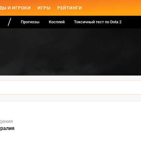
ДЫ И ИГРОКИ
ИГРЫ
РЕЙТИНГИ
Прогнозы
Косплей
Токсичный тест по Dota 2
дения
тралия