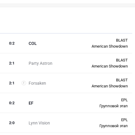
BLAST
0
:
2
COL
American Showdown
BLAST
2
:
1
Party Astron
American Showdown
BLAST
2
:
1
Forsaken
American Showdown
EPL
0
:
2
EF
Групповой этап
EPL
2
:
0
Lynn Vision
Групповой этап