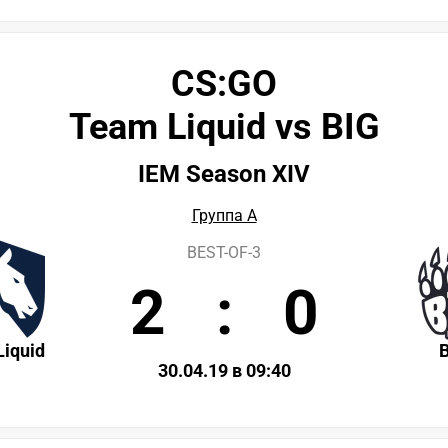
CS:GO
Team Liquid vs BIG
IEM Season XIV
Группа A
BEST-OF-3
2
:
0
iquid
30.04.19 в 09:40