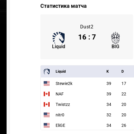
Статистика матча
Dust2
16
:
7
Liquid
BIG
Liquid
K
D
Stewie2k
39
17
NAF
39
22
Twistzz
34
20
nitr0
32
20
EliGE
34
26