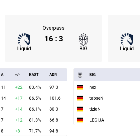
Overpass
16
:
3
Liquid
BIG
Liquid
A
+/-
KAST
ADR
BIG
11
+22
83.4%
97.3
nex
14
+17
86.5%
101.6
tabseN
7
+14
86.1%
80.3
tiziaN
7
+12
81.3%
66.8
LEGIJA
8
+8
71.7%
94.8