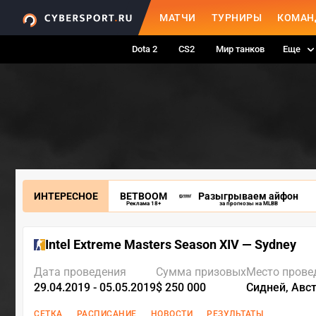
МАТЧИ
ТУРНИРЫ
КОМАН
Dota 2
CS2
Мир танков
Еще
ИНТЕРЕСНОЕ
BETBOOM
Разыгрываем айфон
Реклама 18+
за прогнозы на MLBB
Intel Extreme Masters Season XIV — Sydney
Дата проведения
Сумма призовых
Место прове
29.04.2019 - 05.05.2019
$ 250 000
Сидней, Авс
СЕТКА
РАСПИСАНИЕ
НОВОСТИ
РЕЗУЛЬТАТЫ