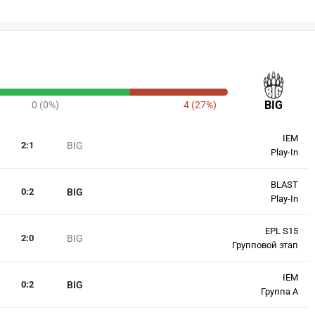
BIG
0 (0%)
4 (27%)
IEM
2
:
1
BIG
Play-In
BLAST
0
:
2
BIG
Play-In
EPL S15
2
:
0
BIG
Групповой этап
IEM
0
:
2
BIG
Группа A