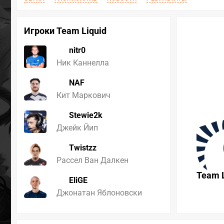
Игроки Team Liquid
nitr0
Ник Каннелла
NAF
Кит Маркович
Stewie2k
Джейк Йип
Twistzz
Рассел Ван Далкен
Team L
EliGE
Джонатан Яблоновски