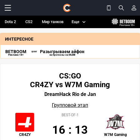
Dota 2
CS2
Мир танков
Еще
ИНТЕРЕСНОЕ
BETBOOM
Разыгрываем айфон
Реклама 18+
за прогнозы на MLBB
CS:GO
CR4ZY vs W7M Gaming
DreamHack Rio de Jan
Групповой этап
BEST-OF-1
16
:
13
CR4ZY
W7M Gaming