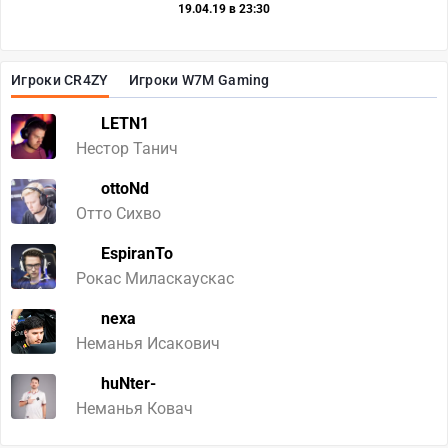
19.04.19 в 23:30
Игроки CR4ZY
Игроки W7M Gaming
LETN1
Нестор Танич
ottoNd
Отто Сихво
EspiranTo
Рокас Миласкаускас
nexa
Неманья Исакович
huNter-
Неманья Ковач