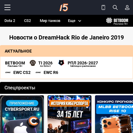
Dota 2
CS2
Мир танков
Еще
Новости о DreamHack Rio de Janeiro 2019
АКТУАЛЬНОЕ
BETBOOM
TI 2026
РПЛ 2026-2027
Реклама 18+
по Dota 2
таблица и расписание
EWC CS2
EWC R6
Спецпроекты
‹
›