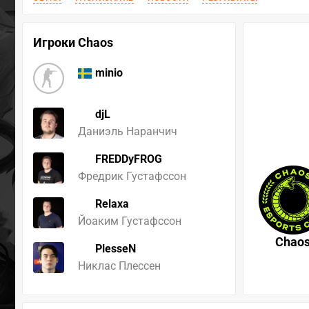
Игроки Chaos
minio
djL
Даниэль Наранчич
FREDDyFROG
Фредрик Густафссон
Relaxa
Йоаким Густафссон
Chao
PlesseN
Никлас Плессен