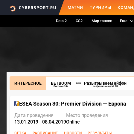
МАТЧИ
ТУРНИРЫ
КОМАН
Dota 2
CS2
Мир танков
Еще
ИНТЕРЕСНОЕ
BETBOOM
Разыгрываем айфон
Реклама 18+
за прогнозы на MLBB
ESEA Season 30: Premier Division — Европа
Дата проведения
Место проведения
13.01.2019 - 08.04.2019
Online
СЕТКА
РАСПИСАНИЕ
НОВОСТИ
РЕЗУЛЬТАТЫ