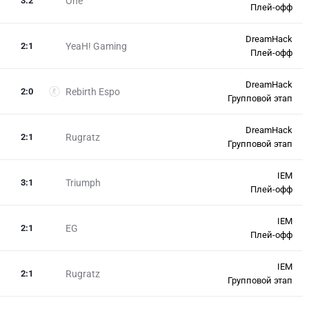
3
:
2
One
Плей-офф
DreamHack
2
:
1
YeaH! Gaming
Плей-офф
DreamHack
2
:
0
Rebirth Espo
Групповой этап
DreamHack
2
:
1
Rugratz
Групповой этап
IEM
3
:
1
Triumph
Плей-офф
IEM
2
:
1
EG
Плей-офф
IEM
2
:
1
Rugratz
Групповой этап