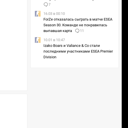
7
16.03 в 00:10
ForZe отказалась сыграть в матче ESEA
Season 30. Команде не понравилась
выпавшая карта
11
10.01 в 10:47
Izako Boars и Valiance & Co стали
последними участниками ESEA Premier
Division