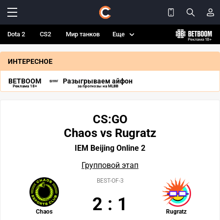
Dota 2
CS2
Мир танков
Еще
ИНТЕРЕСНОЕ
BETBOOM
Разыгрываем айфон
Реклама 18+
за прогнозы на MLBB
CS:GO
Chaos vs Rugratz
IEM Beijing Online 2
Групповой этап
BEST-OF-3
2
:
1
Chaos
Rugratz