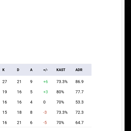
K
D
A
+/-
KAST
ADR
27
21
9
+6
73.3%
86.9
19
16
5
+3
80%
77.7
16
16
4
0
70%
53.3
15
18
8
-3
73.3%
72.3
16
21
6
-5
70%
64.7