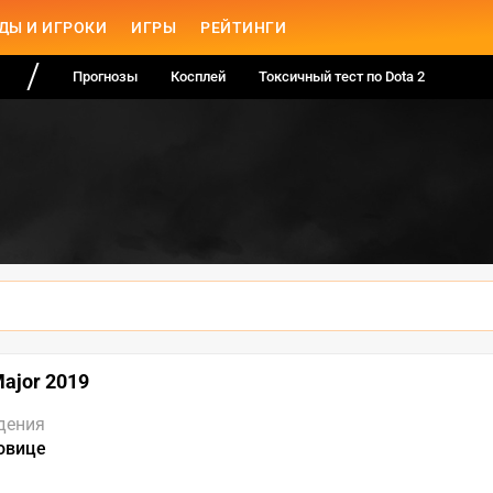
ДЫ И ИГРОКИ
ИГРЫ
РЕЙТИНГИ
Прогнозы
Косплей
Токсичный тест по Dota 2
Major 2019
дения
овице