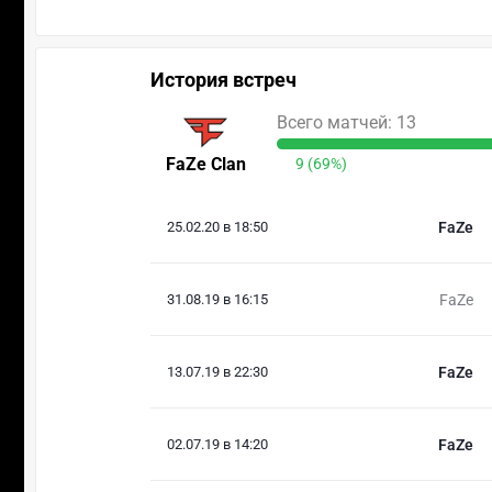
История встреч
Всего матчей: 13
FaZe Clan
9 (69%)
25.02.20 в 18:50
FaZe
31.08.19 в 16:15
FaZe
13.07.19 в 22:30
FaZe
02.07.19 в 14:20
FaZe