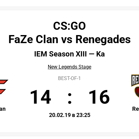
CS:GO
FaZe Clan vs Renegades
IEM Season XIII — Ka
New Legends Stage
BEST-OF-1
14
:
16
an
Re
20.02.19 в 23:25