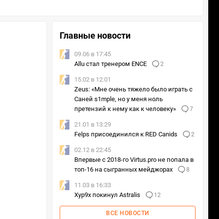
Главные новости
09.06 в 17:45
Allu стал тренером ENCE
2
15.02 в 12:01
Zeus: «Мне очень тяжело было играть с
Саней s1mple, но у меня ноль
претензий к нему как к человеку»
7
21.01 в 13:29
Felps присоединился к RED Canids
2
02.12 в 22:45
Впервые с 2018-го Virtus.pro не попала в
топ-16 на сыгранных мейджорах
8
11.03 в 16:33
Xyp9x покинул Astralis
12
ВСЕ НОВОСТИ