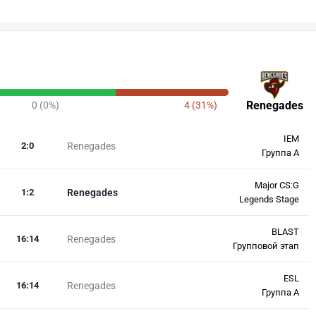
Renegades
0 (0%)
4 (31%)
IEM
2
:
0
Renegades
Группа A
Major CS:G
1
:
2
Renegades
Legends Stage
BLAST
16
:
14
Renegades
Групповой этап
ESL
16
:
14
Renegades
Группа A