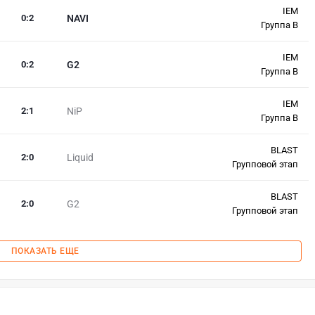
IEM
0
:
2
NAVI
Группа B
IEM
0
:
2
G2
Группа B
IEM
2
:
1
NiP
Группа B
BLAST
2
:
0
Liquid
Групповой этап
BLAST
2
:
0
G2
Групповой этап
ПОКАЗАТЬ ЕЩЕ