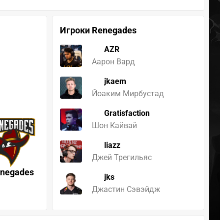
Игроки Renegades
AZR
Аарон Вард
jkaem
Йоаким Мирбустад
Gratisfaction
Шон Кайвай
liazz
Джей Трегильяс
negades
jks
Джастин Сэвэйдж