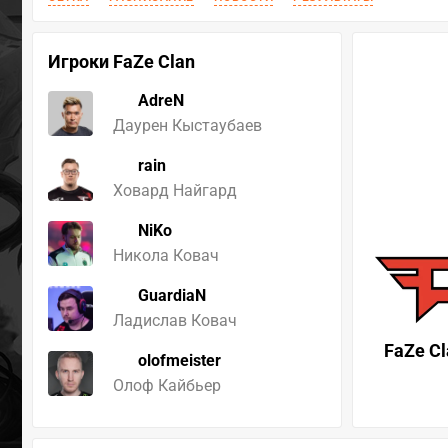
Игроки FaZe Clan
AdreN
Даурен Кыстаубаев
rain
Ховард Найгард
NiKo
Никола Ковач
GuardiaN
Ладислав Ковач
FaZe Cl
olofmeister
Олоф Кайбьер