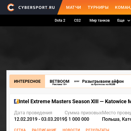
МАТЧИ
ТУРНИРЫ
КОМАН
Dota 2
CS2
Мир танков
Еще
ИНТЕРЕСНОЕ
BETBOOM
Разыгрываем айфон
Реклама 18+
за прогнозы на MLBB
Intel Extreme Masters Season XIII — Katowice 
Дата проведения
Сумма призовых
Место прове
12.02.2019 - 03.03.2019
$ 1 000 000
Польша, Кат
СЕТКА
РАСПИСАНИЕ
НОВОСТИ
РЕЗУЛЬТАТЫ