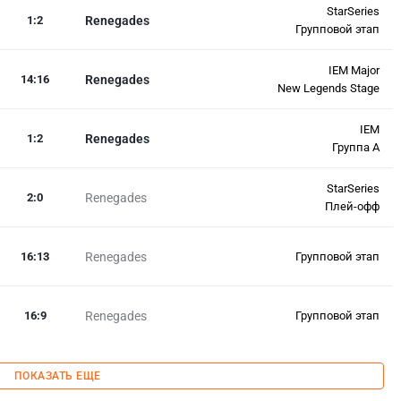
StarSeries
1
:
2
Renegades
Групповой этап
IEM Major
14
:
16
Renegades
New Legends Stage
IEM
1
:
2
Renegades
Группа А
StarSeries
2
:
0
Renegades
Плей-офф
16
:
13
Renegades
Групповой этап
16
:
9
Renegades
Групповой этап
ПОКАЗАТЬ ЕЩЕ