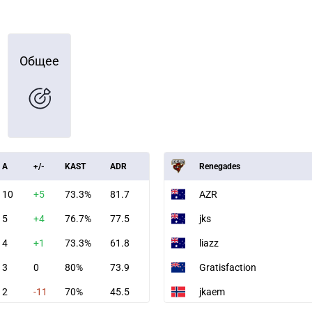
Общее
A
+/-
KAST
ADR
Renegades
10
+5
73.3%
81.7
AZR
5
+4
76.7%
77.5
jks
4
+1
73.3%
61.8
liazz
3
0
80%
73.9
Gratisfaction
2
-11
70%
45.5
jkaem