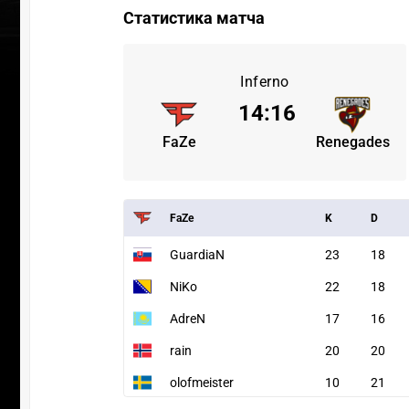
Статистика матча
Inferno
14
:
16
FaZe
Renegades
FaZe
K
D
GuardiaN
23
18
NiKo
22
18
AdreN
17
16
rain
20
20
olofmeister
10
21