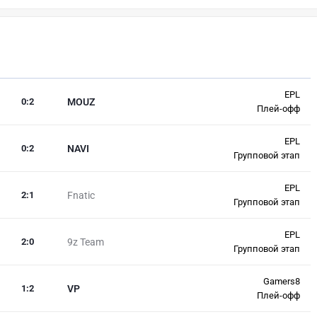
EPL
0
:
2
MOUZ
Плей-офф
EPL
0
:
2
NAVI
Групповой этап
EPL
2
:
1
Fnatic
Групповой этап
EPL
2
:
0
9z Team
Групповой этап
Gamers8
1
:
2
VP
Плей-офф