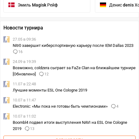
Эмиль
Magisk
Рейф
Денис
denis
Хо
Новости турнира
27.05 в 09:36
Nitr0 завершит киберспортивную карьеру после IEM Dallas 2023
16
24.09 в 19:39
Возможно, coldzera сыграет за FaZe Clan на ближайшем турнире
[Обновлено]
12
11.07 в 22:48
Лучшие моменты ESL One Cologne 2019
10.07 в 11:47
Electronic: «Мы пока не готовы быть чемпионами»
4
10.07 в 11:02
Boombl4 подвел итоги выступления NAVI на ESL One Cologne
2019
13