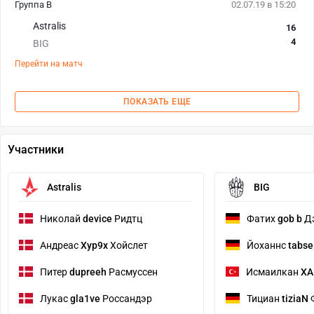
Группа B
02.07.19 в 15:20
Astralis
16
4
BIG
Перейти на матч
ПОКАЗАТЬ ЕЩЕ
Участники
Astralis
BIG
Николай
device
Ридтц
Фатих
gob b
Д
Андреас
Xyp9x
Хойслет
Йоханнс
tabs
Питер
dupreeh
Расмуссен
Исмаилкан
XA
Лукас
gla1ve
Россандэр
Тициан
tiziaN