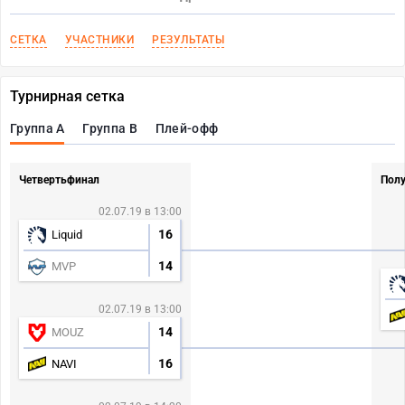
СЕТКА
УЧАСТНИКИ
РЕЗУЛЬТАТЫ
Турнирная сетка
Группа A
Группа B
Плей-офф
Четвертьфинал
Пол
02.07.19 в 13:00
16
Liquid
14
MVP
02.07.19 в 13:00
14
MOUZ
16
NAVI