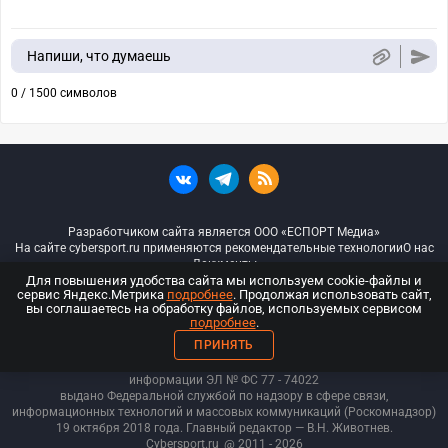
Напиши, что думаешь
0 / 1500 символов
Разработчиком сайта является ООО «ЕСПОРТ Медиа»
На сайте cybersport.ru применяются рекомендательные технологии
О нас
Документы
Для повышения удобства сайта мы используем cookie-файлы и
сервис Яндекс.Метрика
подробнее
. Продолжая использовать сайт,
© ООО «Киберспорт.ру» — Все права защищены
вы соглашаетесь на обработку файлов, используемых сервисом
подробнее
.
18+
ПРИНЯТЬ
ООО «Киберспорт.ру». Свидетельство о регистрации средств массовой
информации ЭЛ № ФС 77 - 74
022
выдано Федеральной службой по надзору в сфере связи,
информационных технологий и массовых коммуникаций (Роскомнадзор)
19 октября 2018 года. Главный редактор — В.Н. Животнев.
Cybersport.ru
@ 2011 - 2026