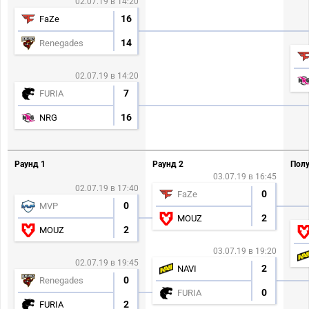
02.07.19 в 14:20
16
FaZe
14
Renegades
02.07.19 в 14:20
7
FURIA
16
NRG
Раунд 1
Раунд 2
Полу
03.07.19 в 16:45
02.07.19 в 17:40
0
FaZe
0
MVP
2
MOUZ
2
MOUZ
03.07.19 в 19:20
02.07.19 в 19:45
2
NAVI
0
Renegades
0
FURIA
2
FURIA