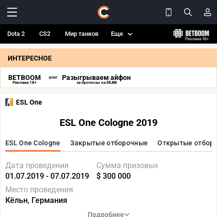
Dota 2
CS2
Мир танков
Еще
ИНТЕРЕСНОЕ
BETBOOM
Разыгрываем айфон
Реклама 18+
за прогнозы на MLBB
ESL One
ESL One Cologne 2019
ESL One Cologne
Закрытые отборочные
Открытые отбор
Дата проведения
Сумма призовых
01.07.2019 - 07.07.2019
$ 300 000
Место проведения
Кёльн, Германия
Подробнее