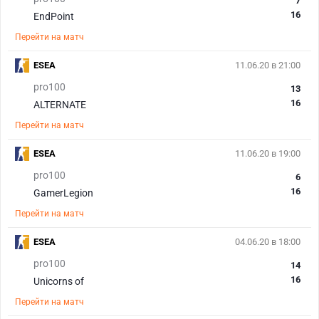
7
16
EndPoint
Перейти на матч
ESEA
11.06.20 в 21:00
pro100
13
16
ALTERNATE
Перейти на матч
ESEA
11.06.20 в 19:00
pro100
6
16
GamerLegion
Перейти на матч
ESEA
04.06.20 в 18:00
pro100
14
16
Unicorns of
Перейти на матч