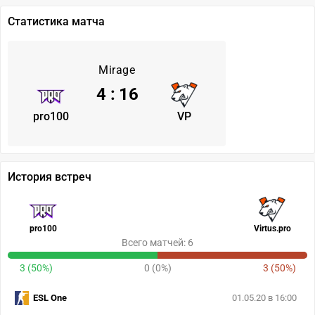
Статистика матча
Mirage
4
:
16
pro100
VP
История встреч
pro100
Virtus.pro
Всего матчей: 6
3 (50%)
0 (0%)
3 (50%)
ESL One
01.05.20 в 16:00