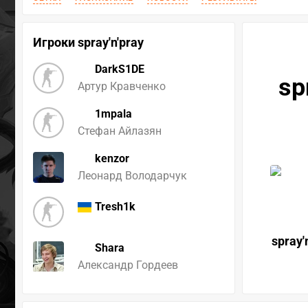
Игроки spray'n'pray
DarkS1DE
sp
Артур Кравченко
1mpala
Стефан Айлазян
kenzor
Леонард Володарчук
Tresh1k
spray'
Shara
Александр Гордеев