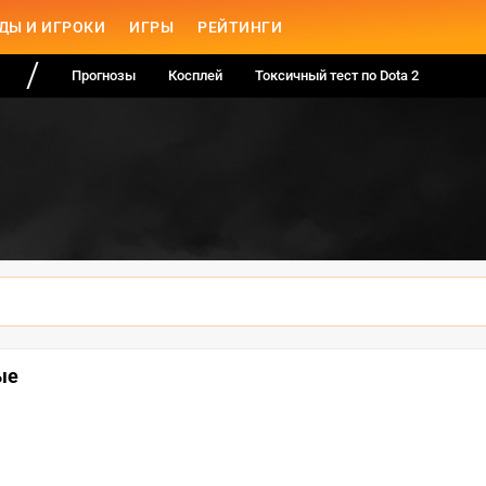
ДЫ И ИГРОКИ
ИГРЫ
РЕЙТИНГИ
Прогнозы
Косплей
Токсичный тест по Dota 2
ые