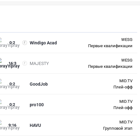
WESG
0
:
2
Windigo Acad
Первые квалификации
WESG
16
:
3
MAJESTY
Первые квалификации
MID.TV
0
:
2
GoodJob
Плей-офф
MID.TV
0
:
2
pro100
Плей-офф
MID.TV
9
:
16
HAVU
Групповой этап