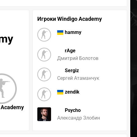
Игроки Windigo Academy
hammy
emy
rAge
Дмитрий Болотов
Sergiz
Сергей Атаманчук
zendik
o Academy
Psycho
Александр Злобин