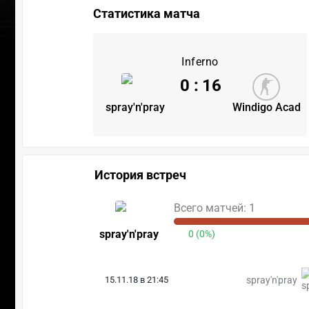
Статистика матча
Inferno
0
:
16
spray'n'pray
Windigo Acad
История встреч
Всего матчей: 1
spray'n'pray
0 (0%)
15.11.18 в 21:45
spray'n'pray