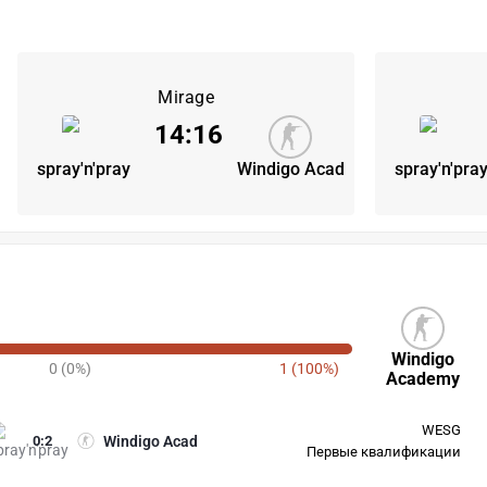
Mirage
14
:
16
spray'n'pray
Windigo Acad
spray'n'pra
Windigo
0 (0%)
1 (100%)
Academy
WESG
0
:
2
Windigo Acad
Первые квалификации