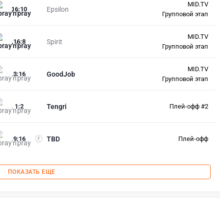
MID.TV
16
:
10
Epsilon
Групповой этап
MID.TV
16
:
8
Spirit
Групповой этап
MID.TV
3
:
16
GoodJob
Групповой этап
1
:
2
Tengri
Плей-офф #2
9
:
16
TBD
Плей-офф
ПОКАЗАТЬ ЕЩЕ