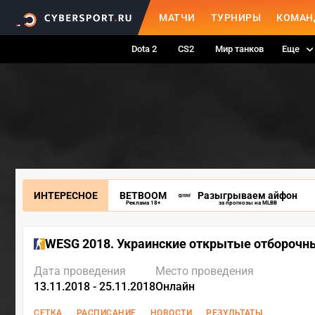
МАТЧИ
ТУРНИРЫ
КОМАН
Dota 2
CS2
Мир танков
Еще
ИНТЕРЕСНОЕ
BETBOOM
Разыгрываем айфон
Реклама 18+
за прогнозы на MLBB
WESG 2018. Украинские открытые отборочн
Дата проведения
Место проведения
13.11.2018 - 25.11.2018
Онлайн
СЕТКА
РАСПИСАНИЕ
НОВОСТИ
РЕЗУЛЬТАТЫ