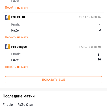
1
FaZe
Перейти на матч
ESL PL 10
19.11.19 в 00:15
Fnatic
1
2
FaZe
Перейти на матч
Pro League
17.10.18 в 18:50
Fnatic
11
16
FaZe
Перейти на матч
ПОКАЗАТЬ ЕЩЕ
Последние матчи
Fnatic
FaZe Clan