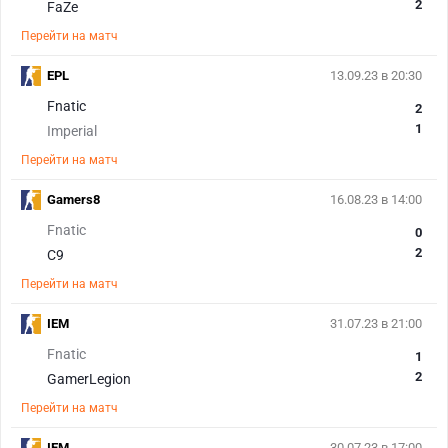
2
FaZe
Перейти на матч
EPL
13.09.23 в 20:30
Fnatic
2
1
Imperial
Перейти на матч
Gamers8
16.08.23 в 14:00
Fnatic
0
2
C9
Перейти на матч
IEM
31.07.23 в 21:00
Fnatic
1
2
GamerLegion
Перейти на матч
IEM
30.07.23 в 17:00