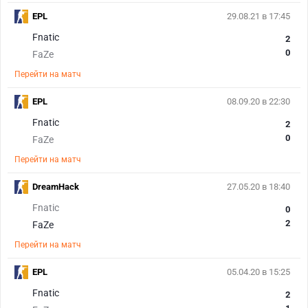
EPL
29.08.21 в 17:45
Fnatic
2
0
FaZe
Перейти на матч
EPL
08.09.20 в 22:30
Fnatic
2
0
FaZe
Перейти на матч
DreamHack
27.05.20 в 18:40
Fnatic
0
2
FaZe
Перейти на матч
EPL
05.04.20 в 15:25
Fnatic
2