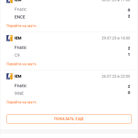
Fnatic
0
2
ENCE
Перейти на матч
IEM
29.07.23 в 13:30
Fnatic
2
1
C9
Перейти на матч
IEM
26.07.23 в 22:00
Fnatic
2
0
9INE
Перейти на матч
ПОКАЗАТЬ ЕЩЕ