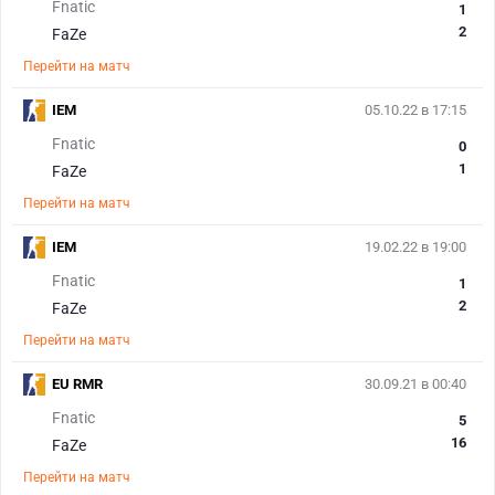
Fnatic
1
2
FaZe
Перейти на матч
IEM
05.10.22 в 17:15
Fnatic
0
1
FaZe
Перейти на матч
IEM
19.02.22 в 19:00
Fnatic
1
2
FaZe
Перейти на матч
EU RMR
30.09.21 в 00:40
Fnatic
5
16
FaZe
Перейти на матч